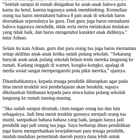
“Setelah sampai di rumah diingatkan ke anak-anak bahwa guru
kamu itu betul, karena tugasnya untuk membimbing. Kemudian
orang tua harus memahami bahwa 8 jam anak di sekolah harus
diserahkan sepenuhnya ke guru. Dan guru juga harus memahami
bahwa tugasnya mendidik, tidak serta merta melakukan tindakan
yang tidak baik, dan harus mengetahui karakter anak didiknya,”
tutur Adnan.
Selain itu kata Adnan, guru dan para orang tua juga harus memantau
setiap aktifitas anak-anak ketika sudah pulang sekolah. “Sekarang
banyak anak-anak pulang sekolah belum tentu mereka langsung ke
rumah. Kadang singgah di warnet, kongko-kongko, apalagi di
media sosial sangat mempengaruhi pola pikir mereka,” ujarnya.
Ditambahkannya, kepada tenaga pendidik diharapkan agar pada
lima menit terakhir sesi pembelajaran akan berakhir, supaya
dikeluarkan himbauan kepada para siswa kalau pulang sekolah
langsung ke rumah masing-masing.
“Jika sudah sampai dirumah, cium tangan orang tua dan lain
sebagainya. Jadi lima menit terakhir gurunya menjadi orang tua
murid, sampaikan bahasa bahasa yang baik, jangan hanya jadi
pendidik tapi jadi orang tua juga. Saya berharap dinas pendidikan
juga harus memperhatikan kesejahteraan para tenaga pendidik,
mudah-mudahan pemerintah daerah punya dana lebih untuk