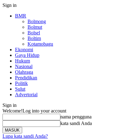
Sign in
BMR
Bolmong
Bolmut
Bolsel
Boltim
Kotamobagu
Ekonomi
Gaya Hidup
Hukum
Nasional
Olahraga
Pendidikan
Politik
Sulut
Advertorial
Sign in
Welcome!
Log into your account
nama pengguna
kata sandi Anda
Lupa kata sandi Anda?