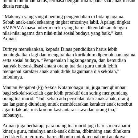
minum minuman keras, terbiasa dengan rokok pada saat anak masuk
diusia remaja.
“Makanya yang sangat penting pengendalian di bidang agama.
Sebab anak-anak sekarang tingkat emosinya labil. Apalagi tingkat
SMP/SMA masa puber mereka yang harus dikendalikan dengan
nilai-nilai agama dan nilai-nilai sosial budaya yang baik,” kata
Adnan.
Dirinya menekankan, kepada Dinas pendidikan harus lebih
meningkatkan lagi dan mengarahkan kurikulum dipembinaan agama
serta sosial budaya. “Pengenalan lingkungannya, dan kemudian
banyak bersosialisasi antara orang tua dan guru untuk lebih
mengenal karakter anak-anak didik bagaimana dia sekolah,”
imbuhnya.
Mantan Penjabat (Pj) Sekda Kotamobagu ini, juga menghimbau
bagi sekolah-sekolah agar lebih proaktif dan sering mengundang
orang tua murid. “Jadi setiap ada persoalan dari anak-anak, orang
tua langsung diundang untuk membicarakan karakter anak tersebut
agar tidak ada mis komunikasi antara siswa dan orang tua,”
imbaunya.
Adnan juga berharap, para orang tua murid juga harus memahami
kinerja guru, misalnya anak-anak dibina, dibimbing atau dihukum
kecil-kecilan, gurunya harus dibantu untuk memahami anaknya.