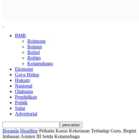
BMR
Bolmong
Bolmut
Bolsel
Boltim
Kotamobagu
Ekonomi
Gaya Hidup
Hukum
Nasional
Olahraga
Pendidikan
Politik
Sulut
Advertorial
Beranda
Headline
Prihatin Kasus Kekerasan Terhadap Guru, Begini
Imbauan Asisten III Setda Kotamobagu