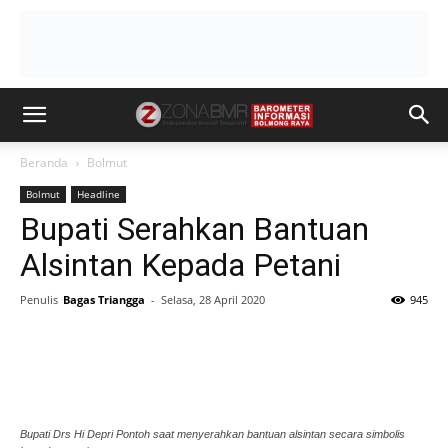
Beranda
Bolmut
Bolmut
Headline
Bupati Serahkan Bantuan
Alsintan Kepada Petani
Penulis
Bagas Triangga
-
Selasa, 28 April 2020
945
Bupati Drs Hi Depri Pontoh saat menyerahkan bantuan alsintan secara simbolis