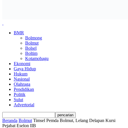
BMR
Bolmong
Bolmut
Bolsel
Boltim
Kotamobagu
Ekonomi
Gaya Hidup
Hukum
Nasional
Olahraga
Pendidikan
Politik
Sulut
Advertorial
Beranda
Bolmut
Timsel Pemda Bolmut, Lelang Delapan Kursi
Pejabat Eselon IIB