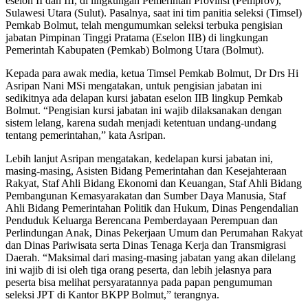
eselon II dan III, di lingkungan Pemerintah Provinsi (Pemprov),
Sulawesi Utara (Sulut). Pasalnya, saat ini tim panitia seleksi (Timsel)
Pemkab Bolmut, telah mengumumkan seleksi terbuka pengisian
jabatan Pimpinan Tinggi Pratama (Eselon IIB) di lingkungan
Pemerintah Kabupaten (Pemkab) Bolmong Utara (Bolmut).
Kepada para awak media, ketua Timsel Pemkab Bolmut, Dr Drs Hi
Asripan Nani MSi mengatakan, untuk pengisian jabatan ini
sedikitnya ada delapan kursi jabatan eselon IIB lingkup Pemkab
Bolmut. “Pengisian kursi jabatan ini wajib dilaksanakan dengan
sistem lelang, karena sudah menjadi ketentuan undang-undang
tentang pemerintahan,” kata Asripan.
Lebih lanjut Asripan mengatakan, kedelapan kursi jabatan ini,
masing-masing, Asisten Bidang Pemerintahan dan Kesejahteraan
Rakyat, Staf Ahli Bidang Ekonomi dan Keuangan, Staf Ahli Bidang
Pembangunan Kemasyarakatan dan Sumber Daya Manusia, Staf
Ahli Bidang Pemerintahan Politik dan Hukum, Dinas Pengendalian
Penduduk Keluarga Berencana Pemberdayaan Perempuan dan
Perlindungan Anak, Dinas Pekerjaan Umum dan Perumahan Rakyat
dan Dinas Pariwisata serta Dinas Tenaga Kerja dan Transmigrasi
Daerah. “Maksimal dari masing-masing jabatan yang akan dilelang
ini wajib di isi oleh tiga orang peserta, dan lebih jelasnya para
peserta bisa melihat persyaratannya pada papan pengumuman
seleksi JPT di Kantor BKPP Bolmut,” terangnya.