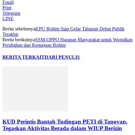
Email
Print
Telegram
LINE
Berita sebelumya
KPU Boltim Siap Gelar Tahapan Debat Publik
Terakhir
Berita berikutnya
SSM-OPPO Harapan Masyarakat untuk Wujudkan
Perubahan dan Kemajuan Boltim
BERITA TERKAIT
DARI PENULIS
KUD Perintis Bantah Tudingan PETI di Tanoyan,
Tegaskan Aktivitas Berada dalam WIUP Berizin