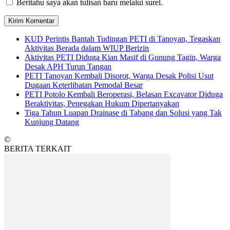
Beritahu saya akan tulisan baru melalui surel.
KUD Perintis Bantah Tudingan PETI di Tanoyan, Tegaskan
Aktivitas Berada dalam WIUP Berizin
Aktivitas PETI Diduga Kian Masif di Gunung Tagin, Warga
Desak APH Turun Tangan
PETI Tanoyan Kembali Disorot, Warga Desak Polisi Usut
Dugaan Keterlibatan Pemodal Besar
PETI Potolo Kembali Beroperasi, Belasan Excavator Diduga
Beraktivitas, Penegakan Hukum Dipertanyakan
Tiga Tahun Luapan Drainase di Tabang dan Solusi yang Tak
Kunjung Datang
©
BERITA TERKAIT