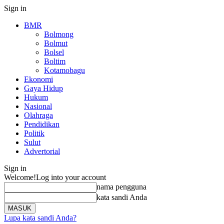
Sign in
BMR
Bolmong
Bolmut
Bolsel
Boltim
Kotamobagu
Ekonomi
Gaya Hidup
Hukum
Nasional
Olahraga
Pendidikan
Politik
Sulut
Advertorial
Sign in
Welcome!
Log into your account
nama pengguna
kata sandi Anda
Lupa kata sandi Anda?