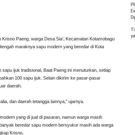
PE
Ex
D
Ti
y
tan Krisno Paeng, warga Desa Sia‘, Kecamatan Kotamobagu
 ditengah maraknya sapu modern yang beredar di Kota
sapu ijuk tradisional, Baat Paeng ini menuturkan, setiap
ahkan 100 sapu ijuk. Selain dikirim ke pasar-pasar
uar daerah.
ia, dan daerah tetangga lainnya,” ujarnya.
odern yang di jual di pasaran, namun warga masih
ah banyak beredar sapu modern bersyukur masih ada warga
ngkap Krisno.