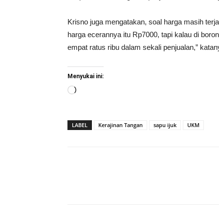
Krisno juga mengatakan, soal harga masih ter
harga ecerannya itu Rp7000, tapi kalau di bo
empat ratus ribu dalam sekali penjualan,” kata
Menyukai ini:
Memuat...
LABEL
Kerajinan Tangan
sapu ijuk
UKM