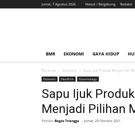
Jumat, 7 Agustus 2026
Masuk / Bergabung
Redaksi
ZonaBMR
BMR
EKONOMI
GAYA HIDUP
HU
Beranda
Ekonomi
Sapu Ijuk Produk Warga Sia’ M
Ekonomi
Headline
Kotamobagu
Sapu Ijuk Produk
Menjadi Pilihan 
Penulis
Bagas Triangga
-
Jumat, 29 Oktober 2021