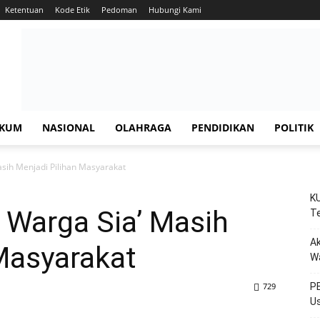
Ketentuan
Kode Etik
Pedoman
Hubungi Kami
KUM
NASIONAL
OLAHRAGA
PENDIDIKAN
POLITIK
asih Menjadi Pilihan Masyarakat
KU
 Warga Sia’ Masih
Te
Ak
Masyarakat
W
729
PE
Us