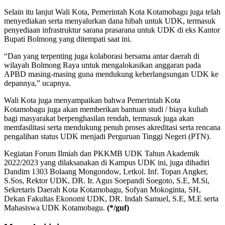
Selain itu lanjut Wali Kota, Pemerintah Kota Kotamobagu juga telah
menyediakan serta menyalurkan dana hibah untuk UDK, termasuk
penyediaan infrastruktur sarana prasarana untuk UDK di eks Kantor
Bupati Bolmong yang ditempati saat ini.
“Dan yang terpenting juga kolaborasi bersama antar daerah di
wilayah Bolmong Raya untuk mengalokasikan anggaran pada
APBD masing-masing guna mendukung keberlangsungan UDK ke
depannya,” ucapnya.
Wali Kota juga menyampaikan bahwa Pemerintah Kota
Kotamobagu juga akan memberikan bantuan studi / biaya kuliah
bagi masyarakat berpenghasilan rendah, termasuk juga akan
memfasilitasi serta mendukung penuh proses akreditasi serta rencana
pengalihan status UDK menjadi Perguruan Tinggi Negeri (PTN).
Kegiatan Forum Ilmiah dan PKKMB UDK Tahun Akademik
2022/2023 yang dilaksanakan di Kampus UDK ini, juga dihadiri
Dandim 1303 Bolaang Mongondow, Letkol. Inf. Topan Angker,
S.Sos, Rektor UDK, DR. Ir. Agus Soepandi Soegoto, S.E, M.Si,
Sekretaris Daerah Kota Kotamobagu, Sofyan Mokoginta, SH,
Dekan Fakultas Ekonomi UDK, DR. Indah Samuel, S.E, M.E serta
Mahasiswa UDK Kotamobagu.
(*/guf)