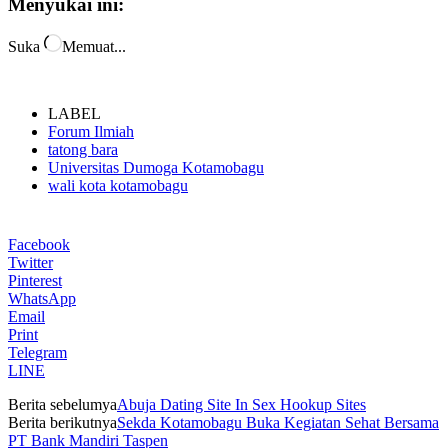
Menyukai ini:
Suka
Memuat...
LABEL
Forum Ilmiah
tatong bara
Universitas Dumoga Kotamobagu
wali kota kotamobagu
Facebook
Twitter
Pinterest
WhatsApp
Email
Print
Telegram
LINE
Berita sebelumya
Abuja Dating Site In Sex Hookup Sites
Berita berikutnya
Sekda Kotamobagu Buka Kegiatan Sehat Bersama
PT Bank Mandiri Taspen