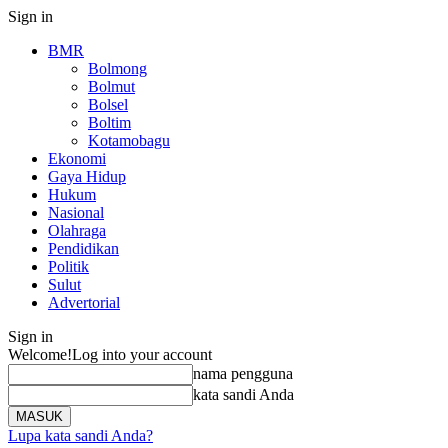
Sign in
BMR
Bolmong
Bolmut
Bolsel
Boltim
Kotamobagu
Ekonomi
Gaya Hidup
Hukum
Nasional
Olahraga
Pendidikan
Politik
Sulut
Advertorial
Sign in
Welcome!
Log into your account
nama pengguna
kata sandi Anda
Lupa kata sandi Anda?