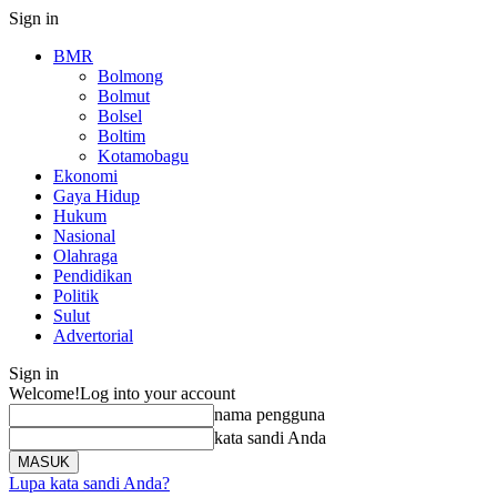
Sign in
BMR
Bolmong
Bolmut
Bolsel
Boltim
Kotamobagu
Ekonomi
Gaya Hidup
Hukum
Nasional
Olahraga
Pendidikan
Politik
Sulut
Advertorial
Sign in
Welcome!
Log into your account
nama pengguna
kata sandi Anda
Lupa kata sandi Anda?