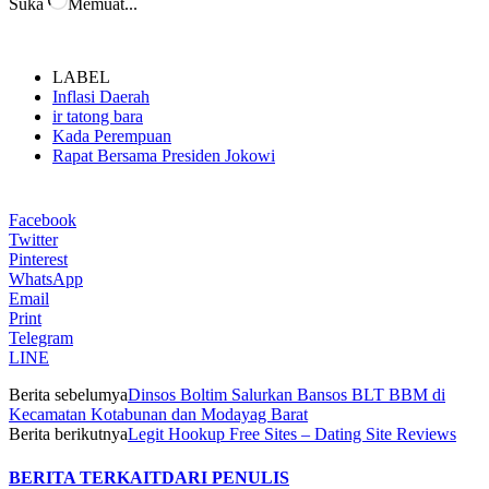
Suka
Memuat...
LABEL
Inflasi Daerah
ir tatong bara
Kada Perempuan
Rapat Bersama Presiden Jokowi
Facebook
Twitter
Pinterest
WhatsApp
Email
Print
Telegram
LINE
Berita sebelumya
Dinsos Boltim Salurkan Bansos BLT BBM di
Kecamatan Kotabunan dan Modayag Barat
Berita berikutnya
Legit Hookup Free Sites – Dating Site Reviews
BERITA TERKAIT
DARI PENULIS