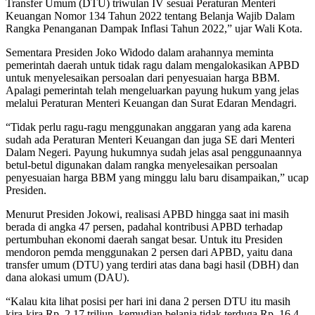
Transfer Umum (DTU) triwulan IV sesuai Peraturan Menteri
Keuangan Nomor 134 Tahun 2022 tentang Belanja Wajib Dalam
Rangka Penanganan Dampak Inflasi Tahun 2022,” ujar Wali Kota.
Sementara Presiden Joko Widodo dalam arahannya meminta
pemerintah daerah untuk tidak ragu dalam mengalokasikan APBD
untuk menyelesaikan persoalan dari penyesuaian harga BBM.
Apalagi pemerintah telah mengeluarkan payung hukum yang jelas
melalui Peraturan Menteri Keuangan dan Surat Edaran Mendagri.
“Tidak perlu ragu-ragu menggunakan anggaran yang ada karena
sudah ada Peraturan Menteri Keuangan dan juga SE dari Menteri
Dalam Negeri. Payung hukumnya sudah jelas asal penggunaannya
betul-betul digunakan dalam rangka menyelesaikan persoalan
penyesuaian harga BBM yang minggu lalu baru disampaikan,” ucap
Presiden.
Menurut Presiden Jokowi, realisasi APBD hingga saat ini masih
berada di angka 47 persen, padahal kontribusi APBD terhadap
pertumbuhan ekonomi daerah sangat besar. Untuk itu Presiden
mendoron pemda menggunakan 2 persen dari APBD, yaitu dana
transfer umum (DTU) yang terdiri atas dana bagi hasil (DBH) dan
dana alokasi umum (DAU).
“Kalau kita lihat posisi per hari ini dana 2 persen DTU itu masih
kira-kira Rp. 2,17 triliun, kemudian belanja tidak terduga Rp. 16,4