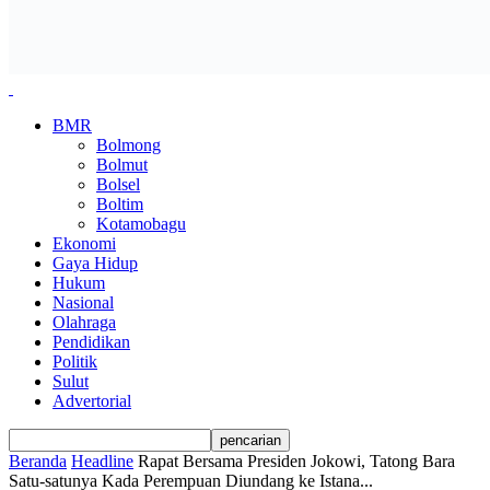
BMR
Bolmong
Bolmut
Bolsel
Boltim
Kotamobagu
Ekonomi
Gaya Hidup
Hukum
Nasional
Olahraga
Pendidikan
Politik
Sulut
Advertorial
Beranda
Headline
Rapat Bersama Presiden Jokowi, Tatong Bara
Satu-satunya Kada Perempuan Diundang ke Istana...