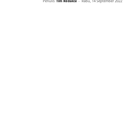
Penulis
Tim Redaksi
-
Rabu, 14 September 2022