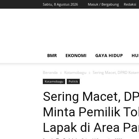
Sabtu, 8 Agustus 2026
Masuk / Bergabung
Redaksi
ZonaBMR
BMR
EKONOMI
GAYA HIDUP
HU
Beranda
Kotamobagu
Sering Macet, DPRD Kotamo
Kotamobagu
Politik
Sering Macet, 
Minta Pemilik T
Lapak di Area Pa