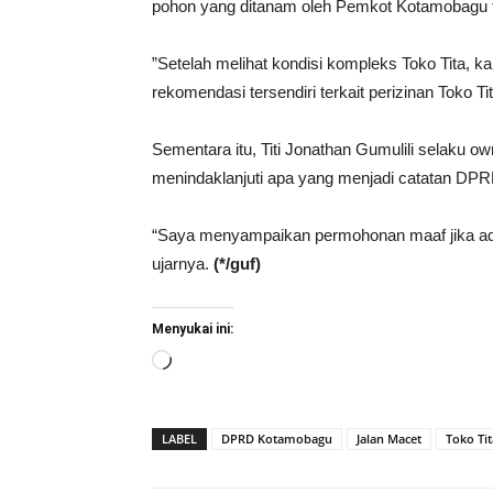
pohon yang ditanam oleh Pemkot Kotamobagu tel
”Setelah melihat kondisi kompleks Toko Tita, 
rekomendasi tersendiri terkait perizinan Toko 
Sementara itu, Titi Jonathan Gumulili selaku
menindaklanjuti apa yang menjadi catatan DPR
“Saya menyampaikan permohonan maaf jika ada
ujarnya.
(*/guf)
Menyukai ini:
Memuat...
LABEL
DPRD Kotamobagu
Jalan Macet
Toko Tit