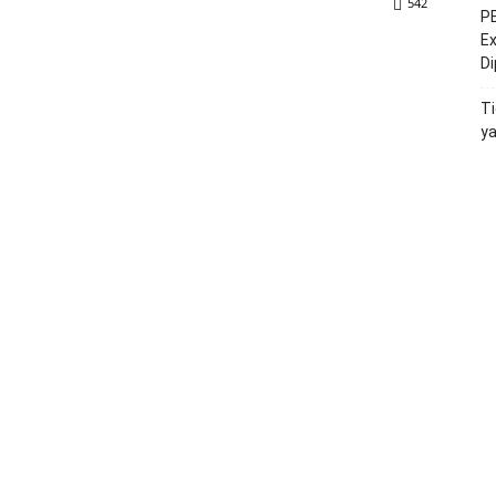
542
PE
Ex
D
Ti
y