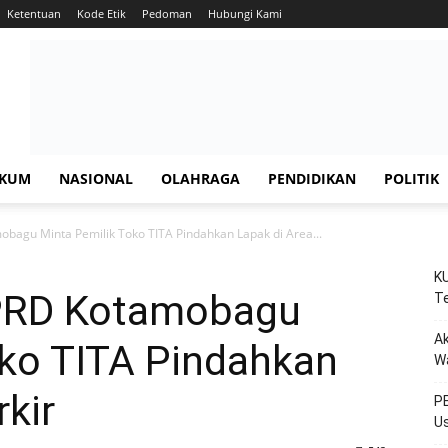
Ketentuan
Kode Etik
Pedoman
Hubungi Kami
KUM
NASIONAL
OLAHRAGA
PENDIDIKAN
POLITIK
bagu Minta Pemilik Toko TITA Pindahkan Lapak di Area...
KU
DPRD Kotamobagu
Te
Ak
oko TITA Pindahkan
W
rkir
PE
Us