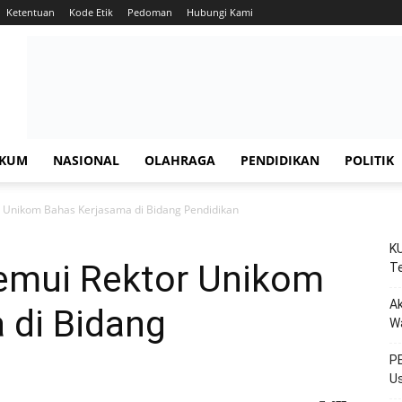
Ketentuan
Kode Etik
Pedoman
Hubungi Kami
KUM
NASIONAL
OLAHRAGA
PENDIDIKAN
POLITIK
r Unikom Bahas Kerjasama di Bidang Pendidikan
KU
Temui Rektor Unikom
Te
Ak
 di Bidang
W
PE
Us