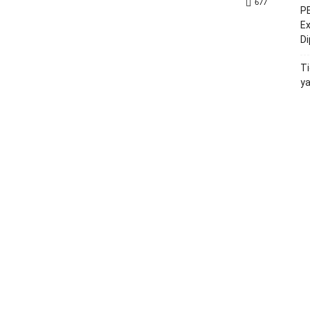
677
PE
Ex
D
Ti
y