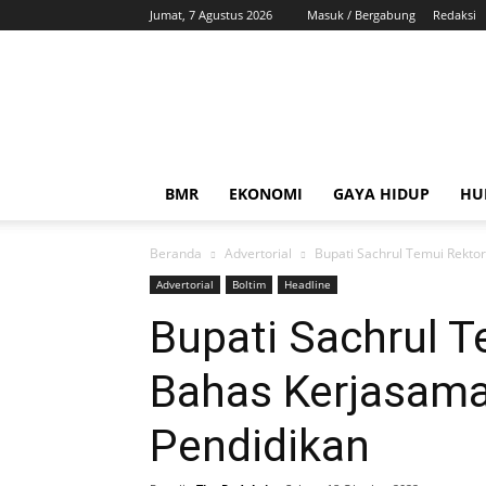
Jumat, 7 Agustus 2026
Masuk / Bergabung
Redaksi
ZonaBMR
BMR
EKONOMI
GAYA HIDUP
HU
Beranda
Advertorial
Bupati Sachrul Temui Rekto
Advertorial
Boltim
Headline
Bupati Sachrul 
Bahas Kerjasama
Pendidikan