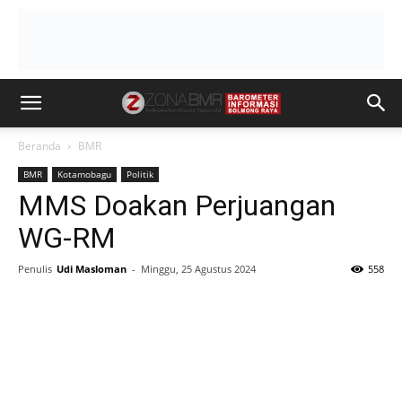
Beranda
BMR
BMR
Kotamobagu
Politik
MMS Doakan Perjuangan
WG-RM
Penulis
Udi Masloman
-
Minggu, 25 Agustus 2024
558