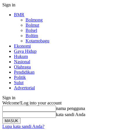
Sign in
BMR
Bolmong
Bolmut
Bolsel
Boltim
Kotamobagu
Ekonomi
Gaya Hidup
Hukum
Nasional
Olahraga
Pendidikan
Politik
Sulut
Advertorial
Sign in
Welcome!
Log into your account
nama pengguna
kata sandi Anda
Lupa kata sandi Anda?