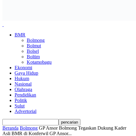
BMR
Bolmong
Bolmut
Bolsel
Boltim
Kotamobagu
Ekonomi
Gaya Hidup
Hukum
Nasional
Olahraga
Pendidikan
Politik
Sulut
Advertorial
Beranda
Bolmong
GP Ansor Bolmong Tegaskan Dukung Kader
Asli BMR di Konferwil GP Ansor...