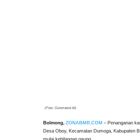
(Foto: Generated AI)
Bolmong,
ZONABMR.COM
– Penanganan kas
Desa Oboy, Kecamatan Dumoga, Kabupaten Bol
mulai kehilangan gaung.