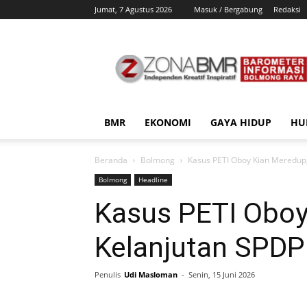
Jumat, 7 Agustus 2026
Masuk / Bergabung
Redaksi
ZonaBMR
BMR
EKONOMI
GAYA HIDUP
HU
Beranda
Bolmong
Kasus PETI Oboy Kian Meredup,
Bolmong
Headline
Kasus PETI Oboy
Kelanjutan SPDP
Penulis
Udi Masloman
-
Senin, 15 Juni 2026