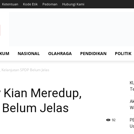
Ketentuan
Kode Etik
Pedoman
Hubungi Kami
KUM
NASIONAL
OLAHRAGA
PENDIDIKAN
POLITIK
 Kelanjutan SPDP Belum Jelas
KU
 Kian Meredup,
Te
Ak
 Belum Jelas
W
92
PE
Us