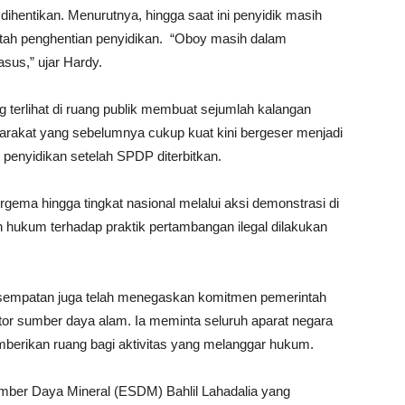
entikan. Menurutnya, hingga saat ini penyidik masih
tah penghentian penyidikan. “Oboy masih dalam
sus,” ujar Hardy.
terlihat di ruang publik membuat sejumlah kalangan
yarakat yang sebelumnya cukup kuat kini bergeser menjadi
 penyidikan setelah SPDP diterbitkan.
gema hingga tingkat nasional melalui aksi demonstrasi di
hukum terhadap praktik pertambangan ilegal dilakukan
esempatan juga telah menegaskan komitmen pemerintah
ktor sumber daya alam. Ia meminta seluruh aparat negara
mberikan ruang bagi aktivitas yang melanggar hukum.
mber Daya Mineral (ESDM) Bahlil Lahadalia yang