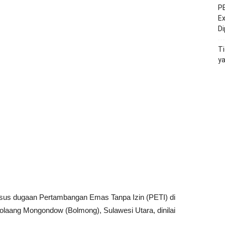
PE
Ex
D
Ti
y
us dugaan Pertambangan Emas Tanpa Izin (PETI) di
aang Mongondow (Bolmong), Sulawesi Utara, dinilai