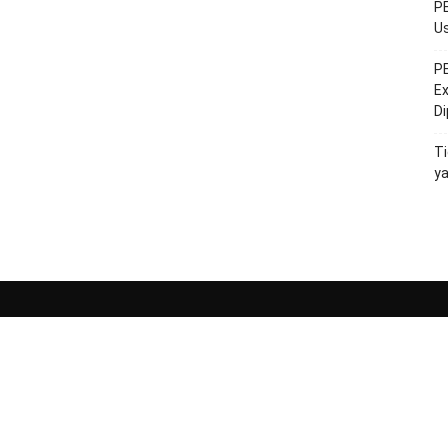
PE
Us
PE
Ex
D
Ti
y