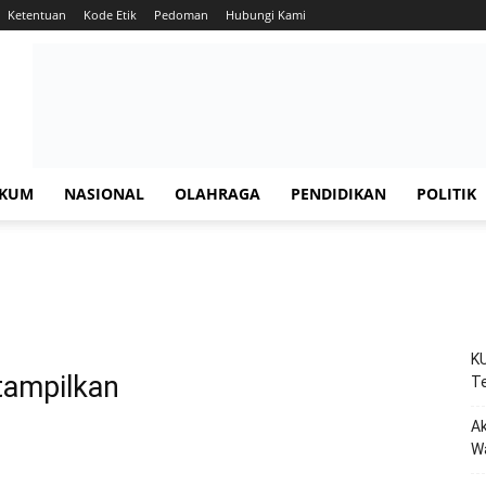
Ketentuan
Kode Etik
Pedoman
Hubungi Kami
KUM
NASIONAL
OLAHRAGA
PENDIDIKAN
POLITIK
KU
tampilkan
Te
Ak
W