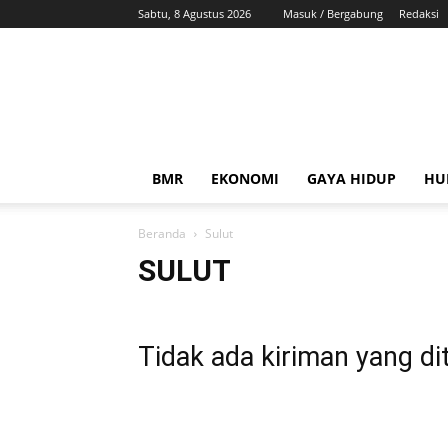
Sabtu, 8 Agustus 2026
Masuk / Bergabung
Redaksi
ZonaBMR
BMR
EKONOMI
GAYA HIDUP
HU
Beranda
Sulut
SULUT
Tidak ada kiriman yang di