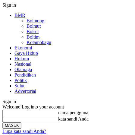
Sign in
BMR
Bolmong
Bolmut
Bolsel
Boltim
Kotamobagu
Ekonomi
Gaya Hidup
Hukum
Nasional
Olahraga
Pendidikan
Politik
Sulut
Advertorial
Sign in
Welcome!
Log into your account
nama pengguna
kata sandi Anda
Lupa kata sandi Anda?