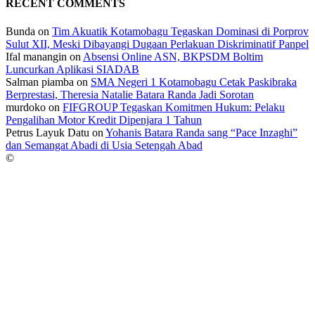
RECENT COMMENTS
Bunda
on
Tim Akuatik Kotamobagu Tegaskan Dominasi di Porprov
Sulut XII, Meski Dibayangi Dugaan Perlakuan Diskriminatif Panpel
Ifal manangin
on
Absensi Online ASN, BKPSDM Boltim
Luncurkan Aplikasi SIADAB
Salman piamba
on
SMA Negeri 1 Kotamobagu Cetak Paskibraka
Berprestasi, Theresia Natalie Batara Randa Jadi Sorotan
murdoko
on
FIFGROUP Tegaskan Komitmen Hukum: Pelaku
Pengalihan Motor Kredit Dipenjara 1 Tahun
Petrus Layuk Datu
on
Yohanis Batara Randa sang “Pace Inzaghi”
dan Semangat Abadi di Usia Setengah Abad
©