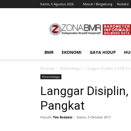
Kamis, 6 Agustus 2026
Masuk / Bergabung
Redaksi
ZonaBMR
BMR
EKONOMI
GAYA HIDUP
HU
Beranda
Kotamobagu
Langgar Disiplin, 2 ASN Tu
Kotamobagu
Langgar Disiplin
Pangkat
Penulis
Tim Redaksi
-
Kamis, 5 Oktober 2017