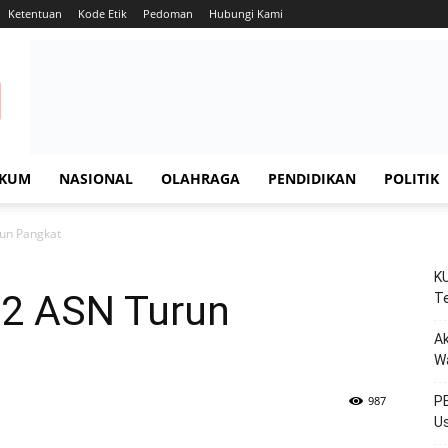
Ketentuan
Kode Etik
Pedoman
Hubungi Kami
KUM
NASIONAL
OLAHRAGA
PENDIDIKAN
POLITIK
run Pangkat
KU
, 2 ASN Turun
Te
Ak
W
987
PE
Us