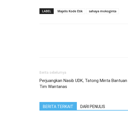
LABEL
Majelis Kode Etik
sahaya mokoginta
Berita sebelumya
Perjuangkan Nasib UDK, Tatong Minta Bantuan
Tim Wantanas
BERITA TERKAIT
DARI PENULIS