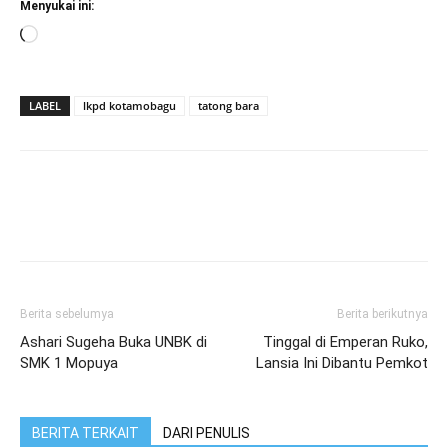
Menyukai ini:
Memuat...
LABEL
lkpd kotamobagu
tatong bara
Berita sebelumya
Berita berikutnya
Ashari Sugeha Buka UNBK di
Tinggal di Emperan Ruko,
SMK 1 Mopuya
Lansia Ini Dibantu Pemkot
BERITA TERKAIT
DARI PENULIS