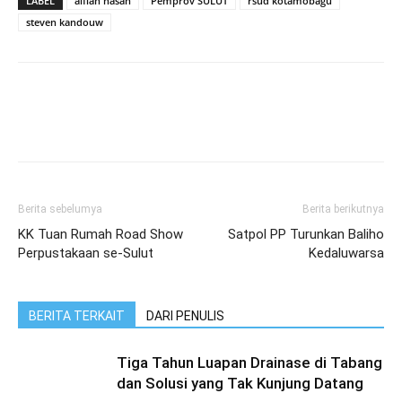
LABEL
alfian hasan
Pemprov SULUT
rsud kotamobagu
steven kandouw
Berita sebelumya
Berita berikutnya
KK Tuan Rumah Road Show
Satpol PP Turunkan Baliho
Perpustakaan se-Sulut
Kedaluwarsa
BERITA TERKAIT
DARI PENULIS
Tiga Tahun Luapan Drainase di Tabang
dan Solusi yang Tak Kunjung Datang