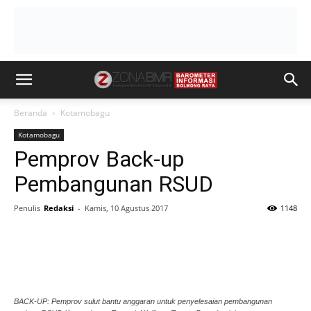
Beranda
Kotamobagu
Kotamobagu
Pemprov Back-up
Pembangunan RSUD
Penulis
Redaksi
-
Kamis, 10 Agustus 2017
1148
BACK-UP: Pemprov sulut bantu anggaran untuk penyelesaian pembangunan