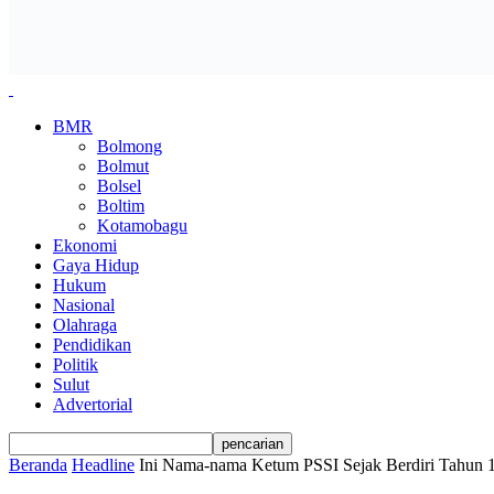
BMR
Bolmong
Bolmut
Bolsel
Boltim
Kotamobagu
Ekonomi
Gaya Hidup
Hukum
Nasional
Olahraga
Pendidikan
Politik
Sulut
Advertorial
Beranda
Headline
Ini Nama-nama Ketum PSSI Sejak Berdiri Tahun 