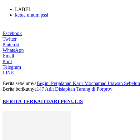
LABEL
ketua umum pssi
Facebook
Twitter
Pinterest
WhatsApp
Email
Print
Telegram
LINE
Berita sebelumya
Begini Perjalanan Karir Mochamad Iriawan Sebelu
Berita berikutnya
147 Atlit Disiapkan Tarung di Porprov
BERITA TERKAIT
DARI PENULIS