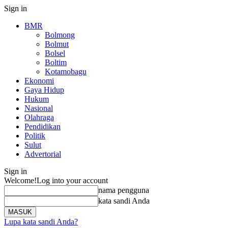
Sign in
BMR
Bolmong
Bolmut
Bolsel
Boltim
Kotamobagu
Ekonomi
Gaya Hidup
Hukum
Nasional
Olahraga
Pendidikan
Politik
Sulut
Advertorial
Sign in
Welcome!
Log into your account
nama pengguna
kata sandi Anda
Lupa kata sandi Anda?