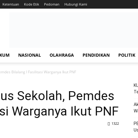
Ketentuan
Kode Etik
Pedoman
Hubungi Kami
KUM
NASIONAL
OLAHRAGA
PENDIDIKAN
POLITIK
mdes Bilalang I Fasilitasi Warganya Ikut PNF
KU
us Sekolah, Pemdes
Te
Ak
tasi Warganya Ikut PNF
W
1322
PE
Us