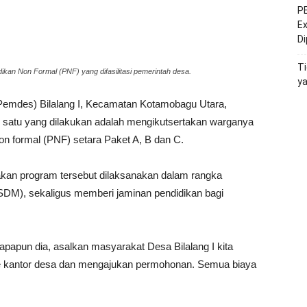
PE
Ex
D
Ti
ikan Non Formal (PNF) yang difasilitasi pemerintah desa.
y
Pemdes) Bilalang I, Kecamatan Kotamobagu Utara,
 satu yang dilakukan adalah mengikutsertakan warganya
n formal (PNF) setara Paket A, B dan C.
takan program tersebut dilaksanakan dalam rangka
SDM), sekaligus memberi jaminan pendidikan bagi
iapapun dia, asalkan masyarakat Desa Bilalang I kita
 ke kantor desa dan mengajukan permohonan. Semua biaya