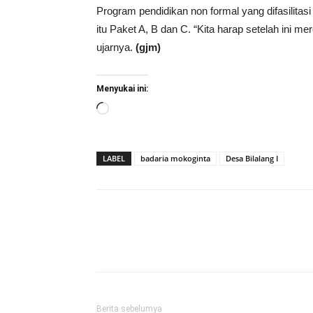
Program pendidikan non formal yang difasilitasi 
itu Paket A, B dan C. “Kita harap setelah ini
ujarnya.
(gjm)
Menyukai ini:
Memuat...
LABEL
badaria mokoginta
Desa Bilalang I
Berita sebelumya