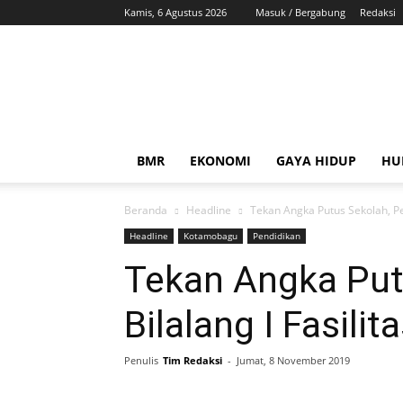
Kamis, 6 Agustus 2026
Masuk / Bergabung
Redaksi
ZonaBMR
BMR
EKONOMI
GAYA HIDUP
HU
Beranda
Headline
Tekan Angka Putus Sekolah, Pe
Headline
Kotamobagu
Pendidikan
Tekan Angka Put
Bilalang I Fasili
Penulis
Tim Redaksi
-
Jumat, 8 November 2019