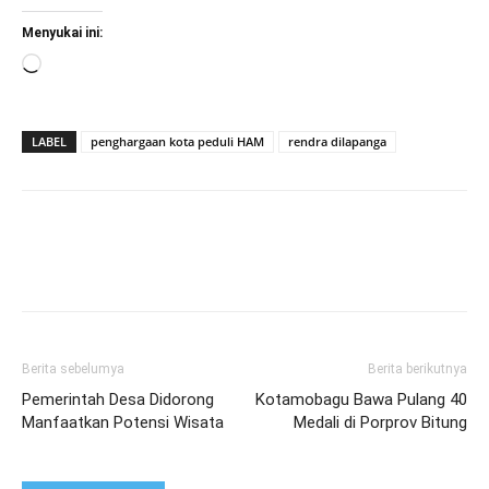
Menyukai ini:
Memuat...
LABEL
penghargaan kota peduli HAM
rendra dilapanga
Berita sebelumya
Berita berikutnya
Pemerintah Desa Didorong
Kotamobagu Bawa Pulang 40
Manfaatkan Potensi Wisata
Medali di Porprov Bitung