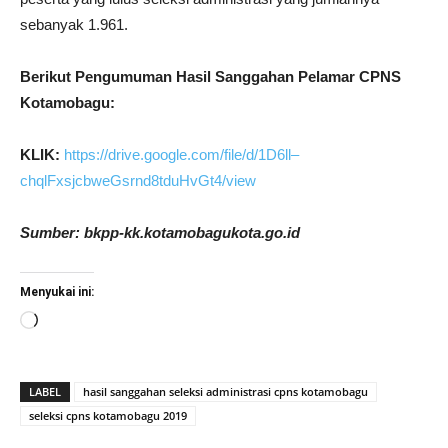
sebanyak 1.961.
Berikut Pengumuman Hasil Sanggahan Pelamar CPNS
Kotamobagu:
KLIK:
https://drive.google.com/file/d/1D6ll–
chqlFxsjcbweGsrnd8tduHvGt4/view
Sumber: bkpp-kk.kotamobagukota.go.id
Menyukai ini:
Memuat...
LABEL
hasil sanggahan seleksi administrasi cpns kotamobagu
seleksi cpns kotamobagu 2019