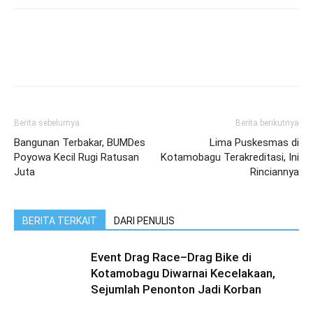
Berita sebelumya
Berita berikutnya
Bangunan Terbakar, BUMDes
Lima Puskesmas di
Poyowa Kecil Rugi Ratusan
Kotamobagu Terakreditasi, Ini
Juta
Rinciannya
BERITA TERKAIT
DARI PENULIS
Event Drag Race–Drag Bike di
Kotamobagu Diwarnai Kecelakaan,
Sejumlah Penonton Jadi Korban