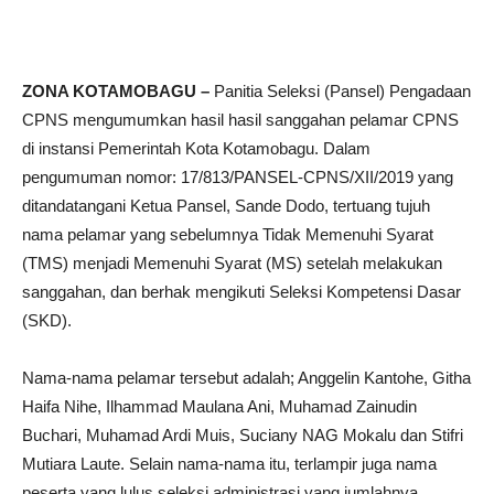
ZONA KOTAMOBAGU –
Panitia Seleksi (Pansel) Pengadaan
CPNS mengumumkan hasil hasil sanggahan pelamar CPNS
di instansi Pemerintah Kota Kotamobagu. Dalam
pengumuman nomor: 17/813/PANSEL-CPNS/XII/2019 yang
ditandatangani Ketua Pansel, Sande Dodo, tertuang tujuh
nama pelamar yang sebelumnya Tidak Memenuhi Syarat
(TMS) menjadi Memenuhi Syarat (MS) setelah melakukan
sanggahan, dan berhak mengikuti Seleksi Kompetensi Dasar
(SKD).
Nama-nama pelamar tersebut adalah; Anggelin Kantohe, Githa
Haifa Nihe, Ilhammad Maulana Ani, Muhamad Zainudin
Buchari, Muhamad Ardi Muis, Suciany NAG Mokalu dan Stifri
Mutiara Laute. Selain nama-nama itu, terlampir juga nama
peserta yang lulus seleksi administrasi yang jumlahnya