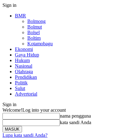
Sign in
BMR
Bolmong
Bolmut
Bolsel
Boltim
Kotamobagu
Ekonomi
Gaya Hidup
Hukum
Nasional
Olahraga
Pendidikan
Politik
Sulut
Advertorial
Sign in
Welcome!
Log into your account
nama pengguna
kata sandi Anda
Lupa kata sandi Anda?