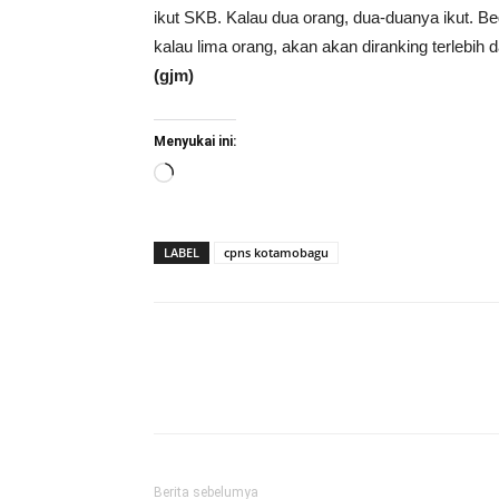
ikut SKB. Kalau dua orang, dua-duanya ikut. Be
kalau lima orang, akan akan diranking terlebih 
(gjm)
Menyukai ini:
Memuat...
LABEL
cpns kotamobagu
Berita sebelumya