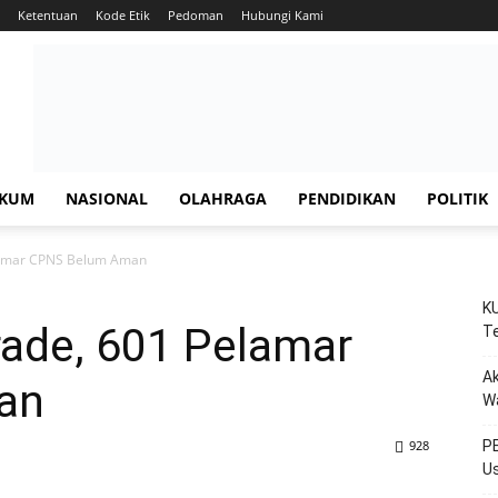
Ketentuan
Kode Etik
Pedoman
Hubungi Kami
KUM
NASIONAL
OLAHRAGA
PENDIDIKAN
POLITIK
lamar CPNS Belum Aman
KU
rade, 601 Pelamar
Te
Ak
an
W
928
PE
Us