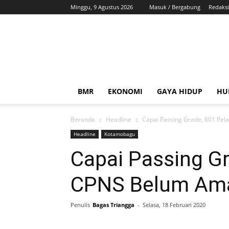
Minggu, 9 Agustus 2026
Masuk / Bergabung
Redaksi
ZonaBMR
BMR
EKONOMI
GAYA HIDUP
HU
Beranda
Headline
Capai Passing Grade, 601 Pe
Headline
Kotamobagu
Capai Passing G
CPNS Belum Am
Penulis
Bagas Triangga
-
Selasa, 18 Februari 2020