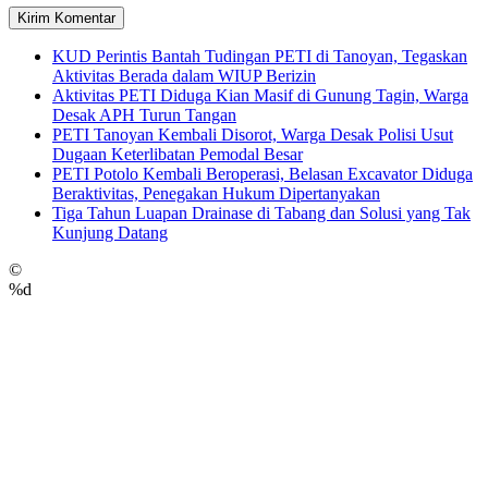
KUD Perintis Bantah Tudingan PETI di Tanoyan, Tegaskan
Aktivitas Berada dalam WIUP Berizin
Aktivitas PETI Diduga Kian Masif di Gunung Tagin, Warga
Desak APH Turun Tangan
PETI Tanoyan Kembali Disorot, Warga Desak Polisi Usut
Dugaan Keterlibatan Pemodal Besar
PETI Potolo Kembali Beroperasi, Belasan Excavator Diduga
Beraktivitas, Penegakan Hukum Dipertanyakan
Tiga Tahun Luapan Drainase di Tabang dan Solusi yang Tak
Kunjung Datang
©
%d