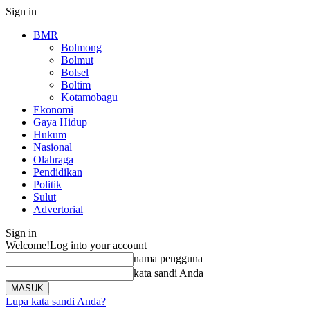
Sign in
BMR
Bolmong
Bolmut
Bolsel
Boltim
Kotamobagu
Ekonomi
Gaya Hidup
Hukum
Nasional
Olahraga
Pendidikan
Politik
Sulut
Advertorial
Sign in
Welcome!
Log into your account
nama pengguna
kata sandi Anda
Lupa kata sandi Anda?