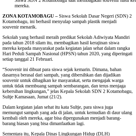
Siswa SDN 2 Kotamobagu saat membagikan souvenir hasil ker
mereka.
ZONA KOTAMOBAGU –
Siswa Sekolah Dasar Negeri (SDN) 2
Kotamobagu, ini berhasil menyulap sampah plastik menjadi
souvenir menarik.
Sekolah yang berhasil meraih predikat Sekolah Adiwiyata Mandiri
pada tahun 2018 silam itu, membagikan hasil kerajinan siswa
mereka kepada masyarakat pada kegiatan jalan sehat dalam rangka
Hari Peduli Sampah Nasional (HPSN) tahun 2020, yang diperingati
setiap tanggal 21 Februari.
“Souvenir ini dibuat para siswa sejak kemarin. Dimana, bahan
dasarnya berasal dari sampah, yang dibersihkan dan dijadikan
souvenir untuk dibagikan ke masyarakat, serta mengajak warga
untuk tidak membuang sampah sembarangan, dan terus menjaga
kebersihan lingkungan,” jelas Kepala Sekolah SDN 2 Kotamobagu,
Sultje Kamasaan, Jumat (21/2).
Dalam kegiatan jalan sehat itu kata Sultje, para siswa juga
memungut sampah yang ada di jalan, untuk kemudian di daur ulang
kembali oleh mereka, agar bisa dipergunakan menjadi barang-
barang hiasan yang bisa dimanfaatkan lagi.
Sementara itu, Kepala Dinas Lingkungan Hidup (DLH)