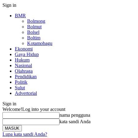
Sign in
BMR
Bolmong
Bolmut
Bolsel
Boltim
Kotamobagu
Ekonomi
Gaya Hidup
Hukum
Nasional
Olahraga
Pendidikan
Politik
Sulut
Advertorial
Sign in
Welcome!
Log into your account
nama pengguna
kata sandi Anda
Lupa kata sandi Anda?