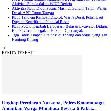
Aktivitas Berada dalam WIUP Berizin
Aktivitas PETI Diduga Kian Masif di Gunung Tagin, Warga
Desak APH Turun Tangan
PETI Tanoyan Kembali Disorot, Warga Desak Polisi Usut
Dugaan Keterlibatan Pemodal Besar
PETI Potolo Kembali Beroperasi, Belasan Excavator Diduga
Beraktivitas, Penegakan Hukum Dipertanyakan
Tiga Tahun Luapan Drainase di Tabang dan Solusi yang Tak
Kunjung Datang
©
BERITA TERKAIT
Ungkap Peredaran Narkoba, Polres Kotamobagu
Amankan Warga Minahasa Beserta 6 Paket...