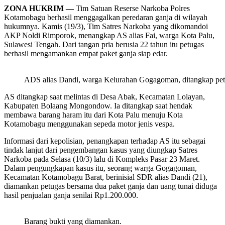
ZONA HUKRIM —
Tim Satuan Reserse Narkoba Polres
Kotamobagu berhasil menggagalkan peredaran ganja di wilayah
hukumnya.
Kamis (19/3), Tim Satres Narkoba yang dikomandoi
AKP Noldi Rimporok, menangkap AS alias Fai, warga Kota Palu,
Sulawesi Tengah. Dari tangan pria berusia 22 tahun itu petugas
berhasil mengamankan empat paket ganja siap edar.
ADS alias Dandi, warga Kelurahan Gogagoman, ditangkap petu
AS ditangkap saat melintas di Desa Abak, Kecamatan Lolayan,
Kabupaten Bolaang Mongondow. Ia ditangkap saat hendak
membawa barang haram itu dari Kota Palu menuju Kota
Kotamobagu menggunakan sepeda motor jenis vespa.
Informasi dari kepolisian, penangkapan terhadap AS itu sebagai
tindak lanjut dari pengembangan kasus yang diungkap Satres
Narkoba pada Selasa (10/3) lalu di Kompleks Pasar 23 Maret.
Dalam pengungkapan kasus itu, seorang warga Gogagoman,
Kecamatan Kotamobagu Barat, berinisial SDR alias Dandi (21),
diamankan petugas bersama dua paket ganja dan uang tunai diduga
hasil penjualan ganja senilai Rp1.200.000.
Barang bukti yang diamankan.