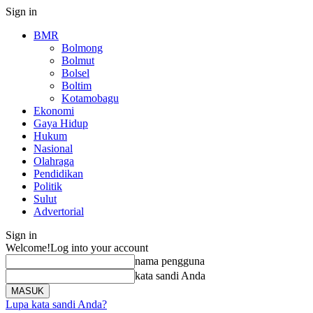
Sign in
BMR
Bolmong
Bolmut
Bolsel
Boltim
Kotamobagu
Ekonomi
Gaya Hidup
Hukum
Nasional
Olahraga
Pendidikan
Politik
Sulut
Advertorial
Sign in
Welcome!
Log into your account
nama pengguna
kata sandi Anda
Lupa kata sandi Anda?