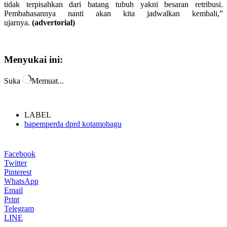
tidak terpisahkan dari batang tubuh yakni besaran retribusi.
Pembahasannya nanti akan kita jadwalkan kembali,”
ujarnya.
(advertorial)
Menyukai ini:
Suka
Memuat...
LABEL
bapemperda dprd kotamobagu
Facebook
Twitter
Pinterest
WhatsApp
Email
Print
Telegram
LINE