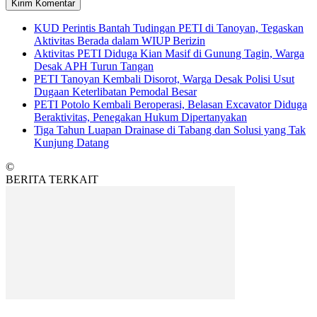
KUD Perintis Bantah Tudingan PETI di Tanoyan, Tegaskan
Aktivitas Berada dalam WIUP Berizin
Aktivitas PETI Diduga Kian Masif di Gunung Tagin, Warga
Desak APH Turun Tangan
PETI Tanoyan Kembali Disorot, Warga Desak Polisi Usut
Dugaan Keterlibatan Pemodal Besar
PETI Potolo Kembali Beroperasi, Belasan Excavator Diduga
Beraktivitas, Penegakan Hukum Dipertanyakan
Tiga Tahun Luapan Drainase di Tabang dan Solusi yang Tak
Kunjung Datang
©
BERITA TERKAIT