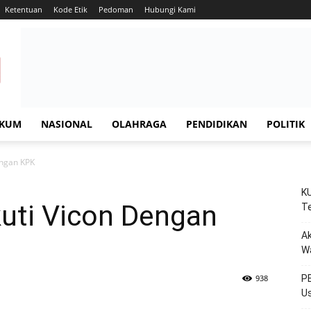
Ketentuan
Kode Etik
Pedoman
Hubungi Kami
KUM
NASIONAL
OLAHRAGA
PENDIDIKAN
POLITIK
engan KPK
KU
uti Vicon Dengan
Te
Ak
W
938
PE
Us