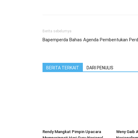
Berita sebelumya
Bapemperda Bahas Agenda Pembentukan Per
BERITA TERKAIT
DARI PENULIS
Rendy Mangkat Pimpin Upacara
Weny Gaib A
Memperingati Hari Guru Nasional
Nasionalism