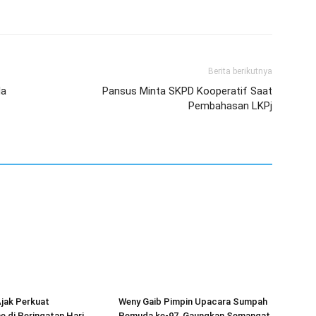
Berita berikutnya
da
Pansus Minta SKPD Kooperatif Saat
Pembahasan LKPj
jak Perkuat
Weny Gaib Pimpin Upacara Sumpah
e di Peringatan Hari
Pemuda ke-97, Gaungkan Semangat