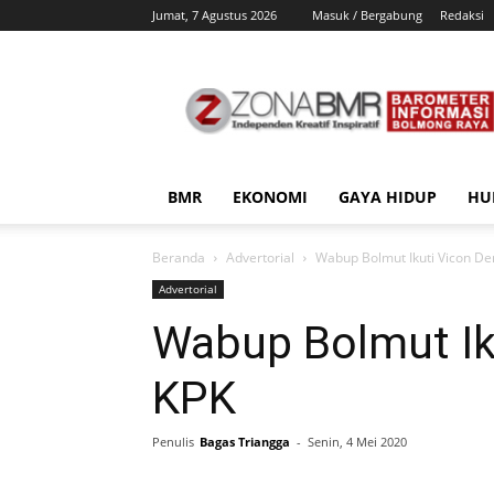
Jumat, 7 Agustus 2026
Masuk / Bergabung
Redaksi
ZonaBMR
BMR
EKONOMI
GAYA HIDUP
HU
Beranda
Advertorial
Wabup Bolmut Ikuti Vicon D
Advertorial
Wabup Bolmut Ik
KPK
Penulis
Bagas Triangga
-
Senin, 4 Mei 2020