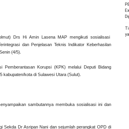
PE
Ex
D
Ti
y
lmut) Drs Hi Amin Lasena MAP mengikuti sosialisasi
integrasi dan Penjelasan Teknis Indikator Keberhasilan
enin (4/5).
misi Pemberantasan Korupsi (KPK) melalui Deputi Bidang
kabupaten/kota di Sulawesi Utara (Sulut).
menyampaikan sambutannya membuka sosialisasi ini dan
pingi Sekda Dr Asripan Nani dan sejumlah perangkat OPD di