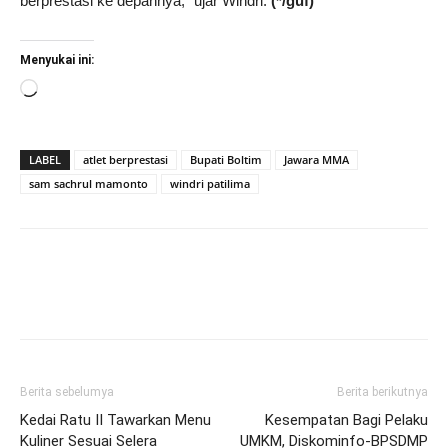
berprestasi ke depannya,” ujar Windri.
(*/guf)
Menyukai ini:
Memuat...
LABEL
atlet berprestasi
Bupati Boltim
Jawara MMA
sam sachrul mamonto
windri patilima
Berita sebelumya
Berita berikutnya
Kedai Ratu II Tawarkan Menu
Kesempatan Bagi Pelaku
Kuliner Sesuai Selera
UMKM, Diskominfo-BPSDMP