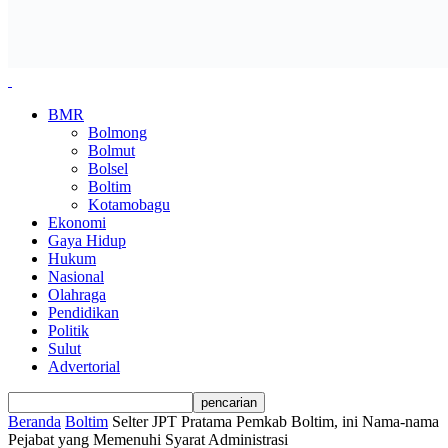
BMR
Bolmong
Bolmut
Bolsel
Boltim
Kotamobagu
Ekonomi
Gaya Hidup
Hukum
Nasional
Olahraga
Pendidikan
Politik
Sulut
Advertorial
Beranda
Boltim
Selter JPT Pratama Pemkab Boltim, ini Nama-nama
Pejabat yang Memenuhi Syarat Administrasi