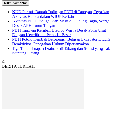
KUD Perintis Bantah Tudingan PETI di Tanoyan, Tegaskan
Aktivitas Berada dalam WIUP Berizin
Aktivitas PETI Diduga Kian Masif di Gunung Tagin, Warga
Desak APH Turun Tangan
PETI Tanoyan Kembali Disorot, Warga Desak Polisi Usut
Dugaan Keterlibatan Pemodal Besar
PETI Potolo Kembali Beroperasi, Belasan Excavator Diduga
Beraktivitas, Penegakan Hukum Dipertanyakan
Tiga Tahun Luapan Drainase di Tabang dan Solusi yang Tak
Kunjung Datang
©
BERITA TERKAIT