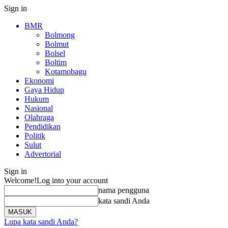
Sign in
BMR
Bolmong
Bolmut
Bolsel
Boltim
Kotamobagu
Ekonomi
Gaya Hidup
Hukum
Nasional
Olahraga
Pendidikan
Politik
Sulut
Advertorial
Sign in
Welcome!
Log into your account
nama pengguna
kata sandi Anda
Lupa kata sandi Anda?