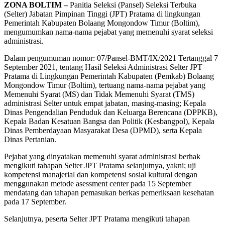
ZONA BOLTIM –
Panitia Seleksi (Pansel) Seleksi Terbuka
(Selter) Jabatan Pimpinan Tinggi (JPT) Pratama di lingkungan
Pemerintah Kabupaten Bolaang Mongondow Timur (Boltim),
mengumumkan nama-nama pejabat yang memenuhi syarat seleksi
administrasi.
Dalam pengumuman nomor: 07/Pansel-BMT/IX/2021 Tertanggal 7
September 2021, tentang Hasil Seleksi Administrasi Selter JPT
Pratama di Lingkungan Pemerintah Kabupaten (Pemkab) Bolaang
Mongondow Timur (Boltim), tertuang nama-nama pejabat yang
Memenuhi Syarat (MS) dan Tidak Memenuhi Syarat (TMS)
administrasi Selter untuk empat jabatan, masing-masing; Kepala
Dinas Pengendalian Penduduk dan Keluarga Berencana (DPPKB),
Kepala Badan Kesatuan Bangsa dan Politik (Kesbangpol), Kepala
Dinas Pemberdayaan Masyarakat Desa (DPMD), serta Kepala
Dinas Pertanian.
Pejabat yang dinyatakan memenuhi syarat administrasi berhak
mengikuti tahapan Selter JPT Pratama selanjutnya, yakni; uji
kompetensi manajerial dan kompetensi sosial kultural dengan
menggunakan metode asessment center pada 15 September
mendatang dan tahapan pemasukan berkas pemeriksaan kesehatan
pada 17 September.
Selanjutnya, peserta Selter JPT Pratama mengikuti tahapan