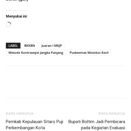
Menyukai ini:
Memuat...
LABEL
BKKBN
Juaran I MKJP
Metode Kontrasepsi Jangka Panjang
Puskesmas Motoboi Kecil
Berita sebelumya
Berita berikutnya
Pemkab Kepulauan Sitaro Puji
Bupati Boltim Jadi Pembicara
Perkembangan Kota
pada Kegiatan Evaluasi