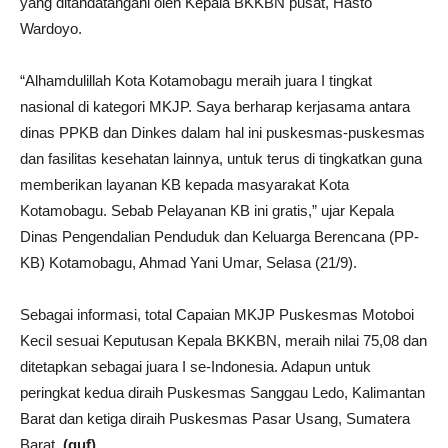
yang ditandatangani oleh Kepala BKKBN pusat, Hasto
Wardoyo.
“Alhamdulillah Kota Kotamobagu meraih juara I tingkat
nasional di kategori MKJP. Saya berharap kerjasama antara
dinas PPKB dan Dinkes dalam hal ini puskesmas-puskesmas
dan fasilitas kesehatan lainnya, untuk terus di tingkatkan guna
memberikan layanan KB kepada masyarakat Kota
Kotamobagu. Sebab Pelayanan KB ini gratis,” ujar Kepala
Dinas Pengendalian Penduduk dan Keluarga Berencana (PP-
KB) Kotamobagu, Ahmad Yani Umar, Selasa (21/9).
Sebagai informasi, total Capaian MKJP Puskesmas Motoboi
Kecil sesuai Keputusan Kepala BKKBN, meraih nilai 75,08 dan
ditetapkan sebagai juara I se-Indonesia. Adapun untuk
peringkat kedua diraih Puskesmas Sanggau Ledo, Kalimantan
Barat dan ketiga diraih Puskesmas Pasar Usang, Sumatera
Barat.
(guf)