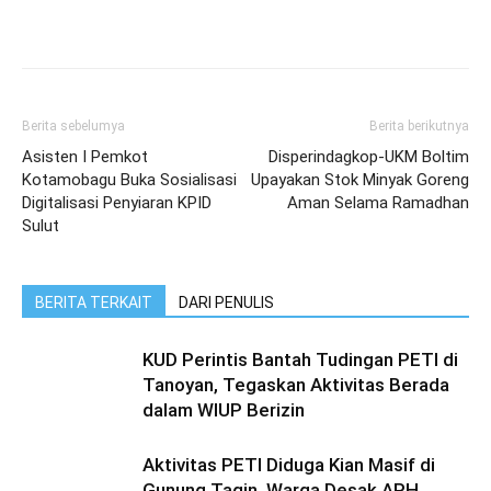
Berita sebelumya
Berita berikutnya
Asisten I Pemkot
Disperindagkop-UKM Boltim
Kotamobagu Buka Sosialisasi
Upayakan Stok Minyak Goreng
Digitalisasi Penyiaran KPID
Aman Selama Ramadhan
Sulut
BERITA TERKAIT
DARI PENULIS
KUD Perintis Bantah Tudingan PETI di
Tanoyan, Tegaskan Aktivitas Berada
dalam WIUP Berizin
Aktivitas PETI Diduga Kian Masif di
Gunung Tagin, Warga Desak APH