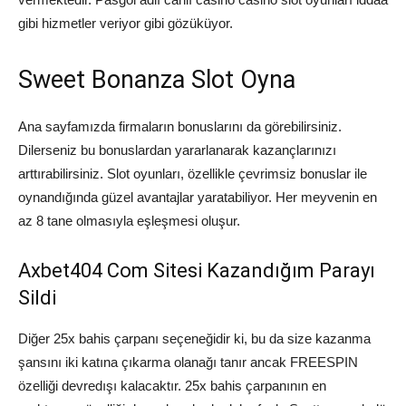
gibi hizmetler veriyor gibi gözüküyor.
Sweet Bonanza Slot Oyna
Ana sayfamızda firmaların bonuslarını da görebilirsiniz.
Dilerseniz bu bonuslardan yararlanarak kazançlarınızı
arttırabilirsiniz. Slot oyunları, özellikle çevrimsiz bonuslar ile
oynandığında güzel avantajlar yaratabiliyor. Her meyvenin en
az 8 tane olmasıyla eşleşmesi oluşur.
Axbet404 Com Sitesi Kazandığım Parayı
Sildi
Diğer 25x bahis çarpanı seçeneğidir ki, bu da size kazanma
şansını iki katına çıkarma olanağı tanır ancak FREESPIN
özelliği devredışı kalacaktır. 25x bahis çarpanının en