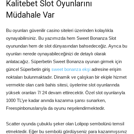
Kalitebet Slot Oyunlarını
Müdahale Var
Bu oyunları güvenilir casino siteleri üzerinden kolaylıkla
oynayabilirsiniz. Bu yazımızda hem Sweet Bonanza Slot
oyunundan hem de slot dünyasından bahsedeceğiz. Ayrıca bu
oyunları nerede oynayabileceğinizi de detaylı olarak
anlatacağız. Süperbetin Sweet Bonanza oyunan girmek için
güncel Süperbetin giriş
sweet bonanza ekşi
adresine erişim
noktaları bulunmaktadır. Dinamik ve çalışkan bir ekiple hizmet
vermekte olan canlı bahis sitesi, üyelerine slot oyunlarında
yüksek oranları 7/ 24 devam ettirecektir. Özel slot oyunlarıyla
1000 TL’ye kadar anında kazanma şansı sunarken,
Freespinbonuslarıyla da oyunu neşelendirmektedir.
Scatter oyunda çubuklu şeker olan Lolipop sembolünü temsil
etmektedir. Eğer bu sembolü gördüyseniz para kazanmışsınız