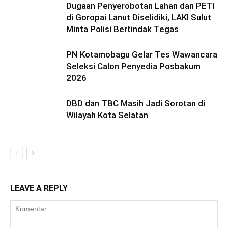
Dugaan Penyerobotan Lahan dan PETI
di Goropai Lanut Diselidiki, LAKI Sulut
Minta Polisi Bertindak Tegas
PN Kotamobagu Gelar Tes Wawancara
Seleksi Calon Penyedia Posbakum
2026
DBD dan TBC Masih Jadi Sorotan di
Wilayah Kota Selatan
LEAVE A REPLY