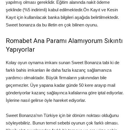
yapılmış olması gereklidir. Eğitim alanında nakit ödeme
şeklinde (%5 indirimli) kabul edilmektedir.Ön Kayıt ve Kesin
Kayıt için kullanılacak banka bilgileri aşağıda belirtilmektedir.
Sweet bonanza da bu illetin en çok bilinen oyunu.
Romabet Ana Paramı Alamıyorum Sıkıntı
Yapıyorlar
Kolay oyun oynama imkanı sunan Sweet Bonanza tabi ki de
farklı bahis imkanları ile daha fazla kazanç sağlamanıza
yardımcı olmaktadır. Büyük firmaların yakınından bile
geçemezler. Üye yapana kadar günde 50 kere arayıp mail
gönderiyorlar kazanç sağlayınca kafalarına göre iptal ediyorlar.
İşlerine nasıl gelirse öyle hareket ediyorlar.
Sweet Bonanza’nın Türkiye için bir dönüm noktası olduğunu
söyleyebiliriz. Bunun temel sebebi oyunun çok farklı olması.