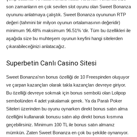
son zamanların en çok sevilen slot oyunu olan Sweet Bonanza
oyununu anlatmaya çalıştık. Sweet Bonanza oyununun RTP
değeri (tahmini bir milyon oyunun ortalamasının değeridir)
minimum 96.48% maksimum 96.51% ‘dir. Tüm bu özellikleri ile
aşağıda size bu muhteşem oyunun keyfini hangi sitelerden
çıkarabileceğinizi anlatacağız.
Superbetin Canlı Casino Sitesi
Sweet Bonanza’nın bonus özelliği de 10 Freespinden oluşuyor
ve çarpan kazançları olarak takla kazançları devreye giriyor.
Bu özelliği devreye sokmak için bonus sembolü olan Lolipop
sembolünden 4 adet yakalamak gerek. Ya da Paralı Poker
Siteleri üzerinden bu oyunu oynarken direkt bonus satın alma
özelliğini kullanarak bonusu satın alıp direkt bonus kısmına
geçebilirsiniz. Minimum 100 TL ile bonus satın almanız
mümkün. Zaten Sweet Bonanza en çok bu şekilde oynanıyor.