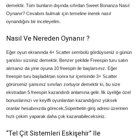
demektir. Tüm bunların dışında sıfırdan Sweet Bonanza Nasıl
Oynanır? Cevabını bulmak için temeline inerek nasıl
oynandığını bir inceleyelim.
Nasıl Ve Nereden Oynanır ?
Eğer oyun ekranında 4+ Scatter sembolü gördüyseniz o günün
şanslısı sizsiniz demektir. Benzer şekilde Freespin turu satın
alırsanız da yine oyuna 10 freespin ile başlarsınız. Eğer
freespin turu başladıktan sonra tur içerisinde 3+ Scatter
görürseniz şansınız sınırları zorluyor demektir ki, bu size
ekstradan 5 freespin kazandırdı anlamına gelir. İlk üyeliğe özel
bonuslarınızı ve keyifli oyunlardan kazandığınız yüksek
oranlar hesabınızda görecek,Süperbetin giriş adresi üzerinen
hızlı çekim yaparak daha çok kazanabileceksiniz.
“Tel Çit Sistemleri Eskişehir” Ile