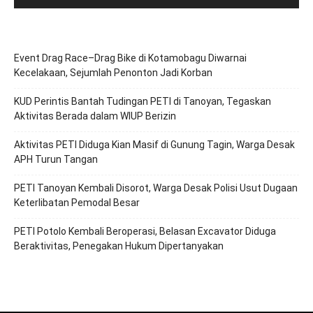
Event Drag Race–Drag Bike di Kotamobagu Diwarnai
Kecelakaan, Sejumlah Penonton Jadi Korban
KUD Perintis Bantah Tudingan PETI di Tanoyan, Tegaskan
Aktivitas Berada dalam WIUP Berizin
Aktivitas PETI Diduga Kian Masif di Gunung Tagin, Warga Desak
APH Turun Tangan
PETI Tanoyan Kembali Disorot, Warga Desak Polisi Usut Dugaan
Keterlibatan Pemodal Besar
PETI Potolo Kembali Beroperasi, Belasan Excavator Diduga
Beraktivitas, Penegakan Hukum Dipertanyakan