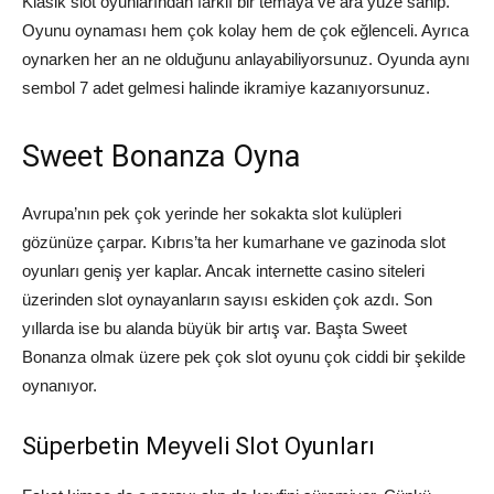
Klasik slot oyunlarından farklı bir temaya ve ara yüze sahip.
Oyunu oynaması hem çok kolay hem de çok eğlenceli. Ayrıca
oynarken her an ne olduğunu anlayabiliyorsunuz. Oyunda aynı
sembol 7 adet gelmesi halinde ikramiye kazanıyorsunuz.
Sweet Bonanza Oyna
Avrupa’nın pek çok yerinde her sokakta slot kulüpleri
gözünüze çarpar. Kıbrıs’ta her kumarhane ve gazinoda slot
oyunları geniş yer kaplar. Ancak internette casino siteleri
üzerinden slot oynayanların sayısı eskiden çok azdı. Son
yıllarda ise bu alanda büyük bir artış var. Başta Sweet
Bonanza olmak üzere pek çok slot oyunu çok ciddi bir şekilde
oynanıyor.
Süperbetin Meyveli Slot Oyunları