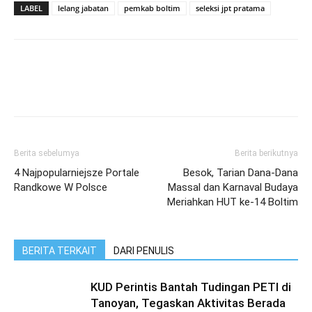
LABEL
lelang jabatan
pemkab boltim
seleksi jpt pratama
Berita sebelumya
Berita berikutnya
4 Najpopularniejsze Portale
Besok, Tarian Dana-Dana
Randkowe W Polsce
Massal dan Karnaval Budaya
Meriahkan HUT ke-14 Boltim
BERITA TERKAIT
DARI PENULIS
KUD Perintis Bantah Tudingan PETI di
Tanoyan, Tegaskan Aktivitas Berada