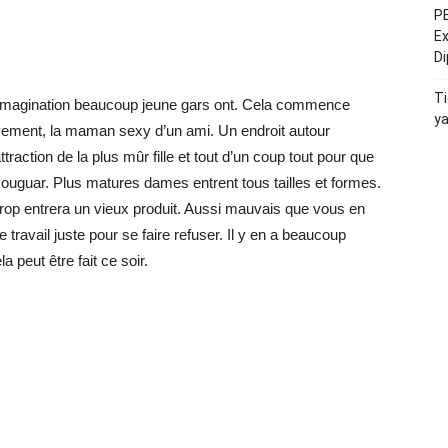
PE
Ex
D
Ti
 imagination beaucoup jeune gars ont. Cela commence
y
vement, la maman sexy d’un ami. Un endroit autour
ction de la plus mûr fille et tout d’un coup tout pour que
couguar. Plus matures dames entrent tous tailles et formes.
rop entrera un vieux produit. Aussi mauvais que vous en
travail juste pour se faire refuser. Il y en a beaucoup
 peut être fait ce soir.