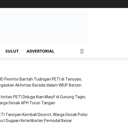
SULUT
ADVERTORIAL
D Perintis Bantah Tudingan PETI di Tanoyan,
gaskan Aktivitas Berada dalam WIUP Berizin
tivitas PETI Diduga Kian Masif di Gunung Tagin,
arga Desak APH Turun Tangan
TI Tanoyan Kembali Disorot, Warga Desak Polisi
ut Dugaan Keterlibatan Pemodal Besar