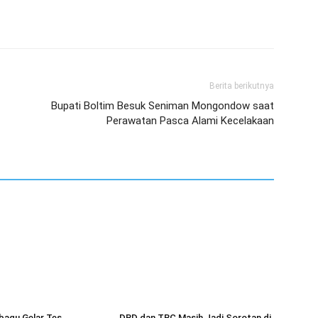
Berita berikutnya
Bupati Boltim Besuk Seniman Mongondow saat
Perawatan Pasca Alami Kecelakaan
agu Gelar Tes
DBD dan TBC Masih Jadi Sorotan di