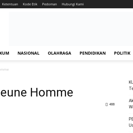
Ketentuan
Kode Etik
Pedoman
Hubungi Kami
KUM
NASIONAL
OLAHRAGA
PENDIDIKAN
POLITIK
Homme
KU
Jeune Homme
Te
Ak
488
W
PE
Us