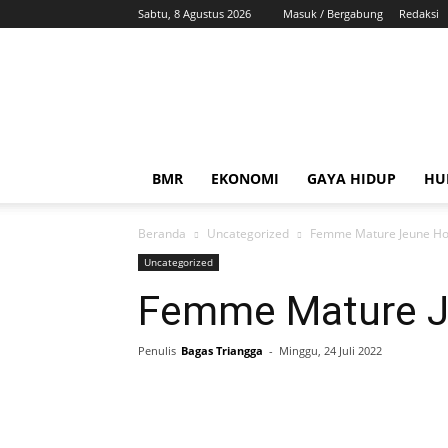
Sabtu, 8 Agustus 2026
Masuk / Bergabung
Redaksi
ZonaBMR
BMR
EKONOMI
GAYA HIDUP
HU
Beranda
Uncategorized
Femme Mature Jeune 
Uncategorized
Femme Mature 
Penulis
Bagas Triangga
-
Minggu, 24 Juli 2022