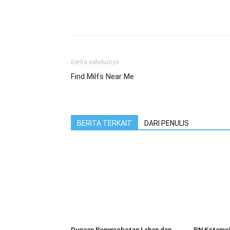
Berita sebelumya
Find Milfs Near Me
BERITA TERKAIT
DARI PENULIS
Dugaan Penyerobotan Lahan dan
PN Kotamob