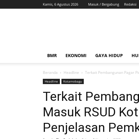
Kamis, 6 Agustus 2026
Masuk / Bergabung
Redaksi
ZonaBMR
BMR
EKONOMI
GAYA HIDUP
HU
Beranda
Headline
Terkait Pembangunan Pagar Pi
Headline
Kotamobagu
Terkait Pembang
Masuk RSUD Kot
Penjelasan Pem