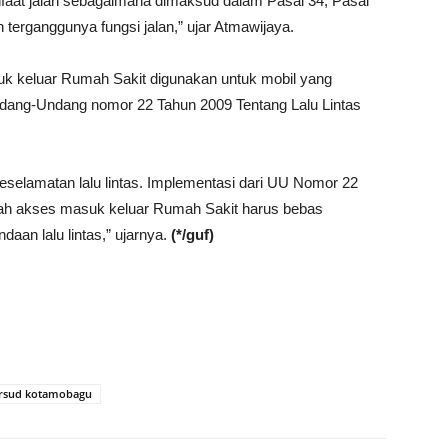
faat jalan sebagaimana dimaksud dalam Pasal 34, Pasal
terganggunya fungsi jalan,” ujar Atmawijaya.
k keluar Rumah Sakit digunakan untuk mobil yang
ang-Undang nomor 22 Tahun 2009 Tentang Lalu Lintas
eselamatan lalu lintas. Implementasi dari UU Nomor 22
ah akses masuk keluar Rumah Sakit harus bebas
aan lalu lintas,” ujarnya.
(*/guf)
rsud kotamobagu