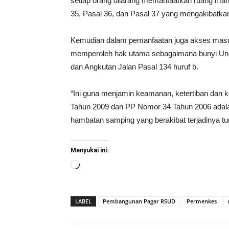
setiap orang dilarang memanfaatkan ruang man
35, Pasal 36, dan Pasal 37 yang mengakibatkan 
Kemudian dalam pemanfaatan juga akses masu
memperoleh hak utama sebagaimana bunyi Und
dan Angkutan Jalan Pasal 134 huruf b.
“Ini guna menjamin keamanan, ketertiban dan k
Tahun 2009 dan PP Nomor 34 Tahun 2006 adal
hambatan samping yang berakibat terjadinya tund
Menyukai ini:
Memuat...
LABEL
Pembangunan Pagar RSUD
Permenkes