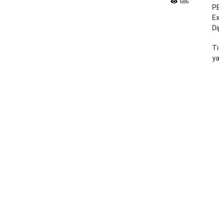
686
PE
Ex
D
Ti
y