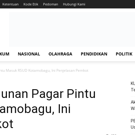
Ketentuan
Kode Etik
Pedoman
Hubungi Kami
KUM
NASIONAL
OLAHRAGA
PENDIDIKAN
POLITIK
ntu Masuk RSUD Kotamobagu, Ini Penjelasan Pemkot
KU
unan Pagar Pintu
Te
Ak
amobagu, Ini
W
kot
PE
Us