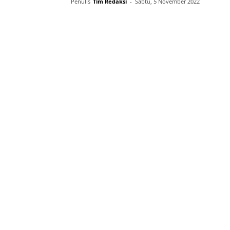
Penulis
Tim Redaksi
-
Sabtu, 5 November 2022