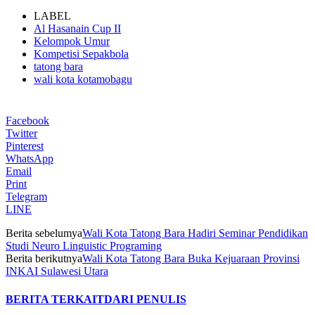
LABEL
Al Hasanain Cup II
Kelompok Umur
Kompetisi Sepakbola
tatong bara
wali kota kotamobagu
Facebook
Twitter
Pinterest
WhatsApp
Email
Print
Telegram
LINE
Berita sebelumya
Wali Kota Tatong Bara Hadiri Seminar Pendidikan
Studi Neuro Linguistic Programing
Berita berikutnya
Wali Kota Tatong Bara Buka Kejuaraan Provinsi
INKAI Sulawesi Utara
BERITA TERKAIT
DARI PENULIS