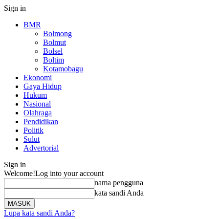
Sign in
BMR
Bolmong
Bolmut
Bolsel
Boltim
Kotamobagu
Ekonomi
Gaya Hidup
Hukum
Nasional
Olahraga
Pendidikan
Politik
Sulut
Advertorial
Sign in
Welcome!
Log into your account
nama pengguna
kata sandi Anda
Lupa kata sandi Anda?