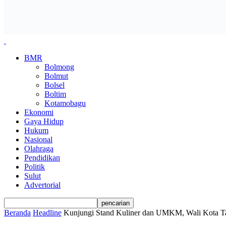
BMR
Bolmong
Bolmut
Bolsel
Boltim
Kotamobagu
Ekonomi
Gaya Hidup
Hukum
Nasional
Olahraga
Pendidikan
Politik
Sulut
Advertorial
Beranda
Headline
Kunjungi Stand Kuliner dan UMKM, Wali Kota Ta