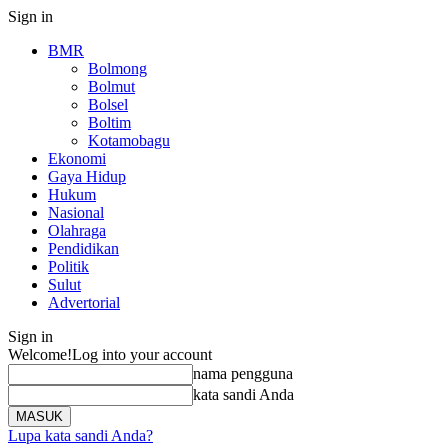
Sign in
BMR
Bolmong
Bolmut
Bolsel
Boltim
Kotamobagu
Ekonomi
Gaya Hidup
Hukum
Nasional
Olahraga
Pendidikan
Politik
Sulut
Advertorial
Sign in
Welcome!
Log into your account
nama pengguna
kata sandi Anda
Lupa kata sandi Anda?