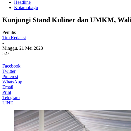
Headline
Kotamobagu
Kunjungi Stand Kuliner dan UMKM, Wali 
Penulis
Tim Redaksi
-
Minggu, 21 Mei 2023
527
Facebook
Twitter
Pinterest
WhatsApp
Email
Print
Telegram
LINE