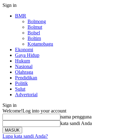
Sign in
BMR
Bolmong
Bolmut
Bolsel
Boltim
Kotamobagu
Ekonomi
Gaya Hidup
Hukum
Nasional
Olahraga
Pendidikan
Politik
Sulut
Advertorial
Sign in
Welcome!
Log into your account
nama pengguna
kata sandi Anda
Lupa kata sandi Anda?