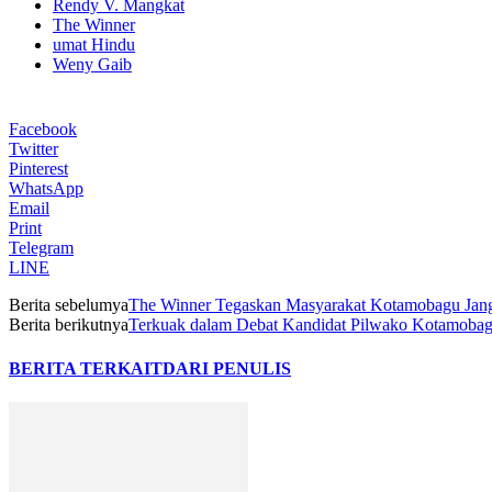
Rendy V. Mangkat
The Winner
umat Hindu
Weny Gaib
Facebook
Twitter
Pinterest
WhatsApp
Email
Print
Telegram
LINE
Berita sebelumya
The Winner Tegaskan Masyarakat Kotamobagu Janga
Berita berikutnya
Terkuak dalam Debat Kandidat Pilwako Kotamobagu
BERITA TERKAIT
DARI PENULIS