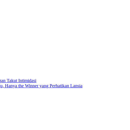
n Takut Intimidasi
, Hanya the Winner yang Perhatikan Lansia