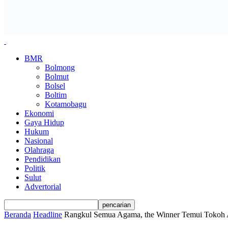
BMR
Bolmong
Bolmut
Bolsel
Boltim
Kotamobagu
Ekonomi
Gaya Hidup
Hukum
Nasional
Olahraga
Pendidikan
Politik
Sulut
Advertorial
Beranda
Headline
Rangkul Semua Agama, the Winner Temui Tokoh