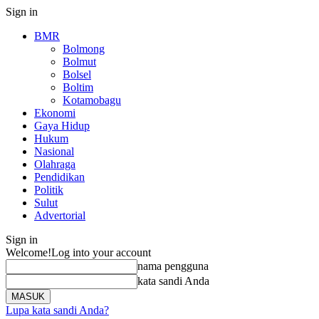
Sign in
BMR
Bolmong
Bolmut
Bolsel
Boltim
Kotamobagu
Ekonomi
Gaya Hidup
Hukum
Nasional
Olahraga
Pendidikan
Politik
Sulut
Advertorial
Sign in
Welcome!
Log into your account
nama pengguna
kata sandi Anda
Lupa kata sandi Anda?