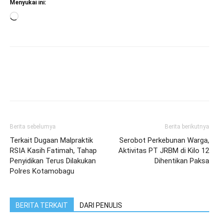
Menyukai ini:
Memuat...
Berita sebelumya
Berita berikutnya
Terkait Dugaan Malpraktik
Serobot Perkebunan Warga,
RSIA Kasih Fatimah, Tahap
Aktivitas PT JRBM di Kilo 12
Penyidikan Terus Dilakukan
Dihentikan Paksa
Polres Kotamobagu
BERITA TERKAIT
DARI PENULIS