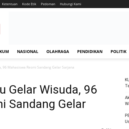
Ketentuan
Kode Etik
Pedoman
Hubungi Kami
KUM
NASIONAL
OLAHRAGA
PENDIDIKAN
POLITIK
, 96 Mahasiswa Resmi Sandang Gelar Sarjana
KU
 Gelar Wisuda, 96
Te
Ak
i Sandang Gelar
W
PE
Us