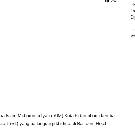
284
PE
Ex
D
Ti
y
gama Islam Muhammadiyah (IAIM) Kota Kotamobagu kembali
ta 1 (S1) yang berlangsung khidmat di Ballroom Hotel