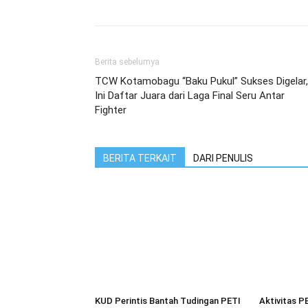
Berita sebelumya
TCW Kotamobagu “Baku Pukul” Sukses Digelar,
Ini Daftar Juara dari Laga Final Seru Antar
Fighter
BERITA TERKAIT
DARI PENULIS
KUD Perintis Bantah Tudingan PETI
Aktivitas P