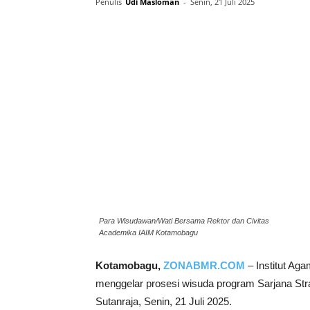
Penulis
Udi Masloman
-
Senin, 21 Juli 2025
Para Wisudawan/Wati Bersama Rektor dan Civitas
Academika IAIM Kotamobagu
Kotamobagu,
ZONABMR.COM
– Institut A
menggelar prosesi wisuda program Sarjana Stra
Sutanraja, Senin, 21 Juli 2025.