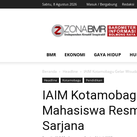
Sabtu, 8 Agustus 2026
Masuk / Bergabung
Redaksi
ZonaBMR
BMR
EKONOMI
GAYA HIDUP
HU
Beranda
Headline
IAIM Kotamobagu Gelar Wisuda
Headline
Kotamobagu
Pendidikan
IAIM Kotamobagu
Mahasiswa Resm
Sarjana