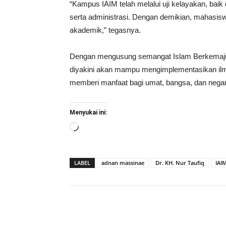
“Kampus IAIM telah melalui uji kelayakan, bai
serta administrasi. Dengan demikian, mahasiswa
akademik,” tegasnya.
Dengan mengusung semangat Islam Berkemajuan
diyakini akan mampu mengimplementasikan ilmu
memberi manfaat bagi umat, bangsa, dan negar
Menyukai ini:
Memuat...
LABEL
adnan massinae
Dr. KH. Nur Taufiq
IAI