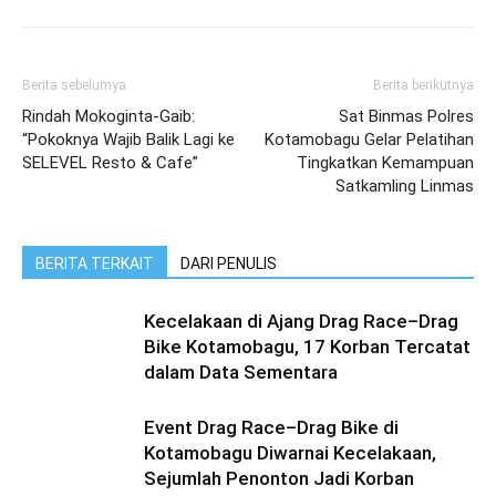
Berita sebelumya
Berita berikutnya
Rindah Mokoginta-Gaib:
Sat Binmas Polres
“Pokoknya Wajib Balik Lagi ke
Kotamobagu Gelar Pelatihan
SELEVEL Resto & Cafe”
Tingkatkan Kemampuan
Satkamling Linmas
BERITA TERKAIT
DARI PENULIS
Kecelakaan di Ajang Drag Race–Drag
Bike Kotamobagu, 17 Korban Tercatat
dalam Data Sementara
Event Drag Race–Drag Bike di
Kotamobagu Diwarnai Kecelakaan,
Sejumlah Penonton Jadi Korban