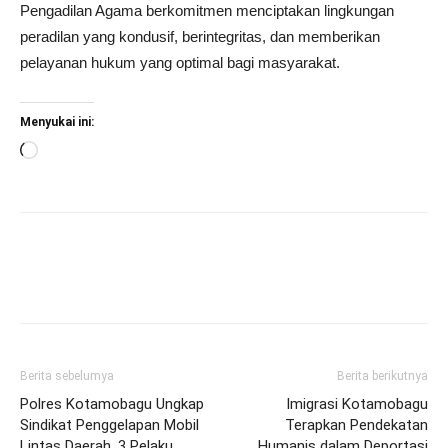
Pengadilan Agama berkomitmen menciptakan lingkungan
peradilan yang kondusif, berintegritas, dan memberikan
pelayanan hukum yang optimal bagi masyarakat.
Menyukai ini:
Memuat...
Berita sebelumya
Berita berikutnya
Polres Kotamobagu Ungkap
Imigrasi Kotamobagu
Sindikat Penggelapan Mobil
Terapkan Pendekatan
Lintas Daerah, 3 Pelaku
Humanis dalam Deportasi