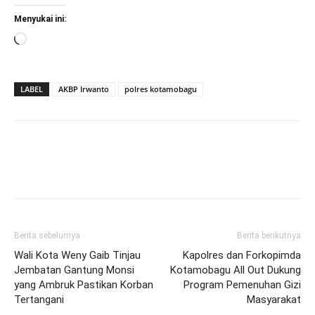
Menyukai ini:
Memuat...
LABEL
AKBP Irwanto
polres kotamobagu
Berita sebelumya
Berita berikutnya
Wali Kota Weny Gaib Tinjau
Kapolres dan Forkopimda
Jembatan Gantung Monsi
Kotamobagu All Out Dukung
yang Ambruk Pastikan Korban
Program Pemenuhan Gizi
Tertangani
Masyarakat