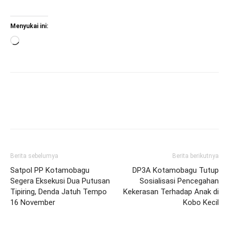
Menyukai ini:
Memuat...
Berita sebelumya
Berita berikutnya
Satpol PP Kotamobagu
DP3A Kotamobagu Tutup
Segera Eksekusi Dua Putusan
Sosialisasi Pencegahan
Tipiring, Denda Jatuh Tempo
Kekerasan Terhadap Anak di
16 November
Kobo Kecil