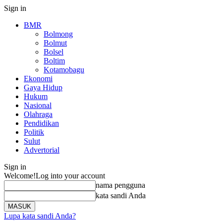
Sign in
BMR
Bolmong
Bolmut
Bolsel
Boltim
Kotamobagu
Ekonomi
Gaya Hidup
Hukum
Nasional
Olahraga
Pendidikan
Politik
Sulut
Advertorial
Sign in
Welcome!
Log into your account
nama pengguna
kata sandi Anda
Lupa kata sandi Anda?