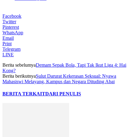
Facebook
Twitter
Pinterest
WhatsApp
Email
Print
Telegram
LINE
Berita sebelumya
Demam Sepak Bola, Tapi Tak Ikut Liga 4: Hai
Kong?
Berita berikutnya
Sulut Darurat Kekerasan Seksual: Nyawa
Mahasiswi Melayang, Kampus dan Negara Dituding Abai
BERITA TERKAIT
DARI PENULIS