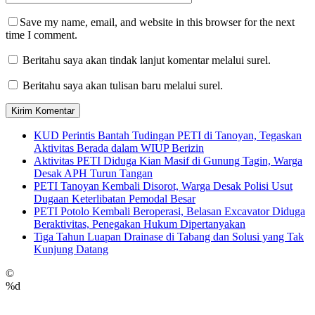
Save my name, email, and website in this browser for the next
time I comment.
Beritahu saya akan tindak lanjut komentar melalui surel.
Beritahu saya akan tulisan baru melalui surel.
KUD Perintis Bantah Tudingan PETI di Tanoyan, Tegaskan
Aktivitas Berada dalam WIUP Berizin
Aktivitas PETI Diduga Kian Masif di Gunung Tagin, Warga
Desak APH Turun Tangan
PETI Tanoyan Kembali Disorot, Warga Desak Polisi Usut
Dugaan Keterlibatan Pemodal Besar
PETI Potolo Kembali Beroperasi, Belasan Excavator Diduga
Beraktivitas, Penegakan Hukum Dipertanyakan
Tiga Tahun Luapan Drainase di Tabang dan Solusi yang Tak
Kunjung Datang
©
%d