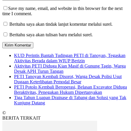
Save my name, email, and website in this browser for the next
time I comment.
Beritahu saya akan tindak lanjut komentar melalui surel.
Beritahu saya akan tulisan baru melalui surel.
KUD Perintis Bantah Tudingan PETI di Tanoyan, Tegaskan
Aktivitas Berada dalam WIUP Berizin
Aktivitas PETI Diduga Kian Masif di Gunung Tagin, Warga
Desak APH Turun Tangan
PETI Tanoyan Kembali Disorot, Warga Desak Polisi Usut
Dugaan Keterlibatan Pemodal Besar
PETI Potolo Kembali Beroperasi, Belasan Excavator Diduga
Beraktivitas, Penegakan Hukum Dipertanyakan
Tiga Tahun Luapan Drainase di Tabang dan Solusi yang Tak
Kunjung Datang
©
BERITA TERKAIT