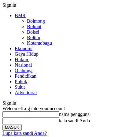
Sign in
BMR
Bolmong
Bolmut
Bolsel
Boltim
Kotamobagu
Ekonomi
Gaya Hidup
Hukum
Nasional
Olahraga
Pendidikan
Politik
Sulut
Advertorial
Sign in
Welcome!
Log into your account
nama pengguna
kata sandi Anda
Lupa kata sandi Anda?