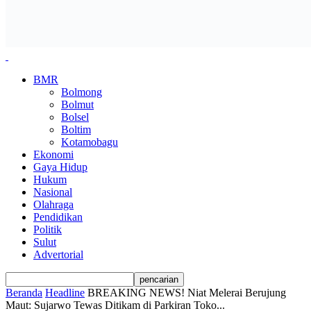
BMR
Bolmong
Bolmut
Bolsel
Boltim
Kotamobagu
Ekonomi
Gaya Hidup
Hukum
Nasional
Olahraga
Pendidikan
Politik
Sulut
Advertorial
Beranda
Headline
BREAKING NEWS! Niat Melerai Berujung
Maut: Sujarwo Tewas Ditikam di Parkiran Toko...