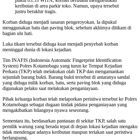
pukul 03.53 WITA, korban berusaha menghentikan
keributan di area parkir toko. Namun, upaya tersebut
justru berakhir tragis.
Korban diduga menjadi sasaran pengeroyokan. Ia dipukul
menggunakan batu dan paving blok, sebelum akhirnya ditikam di
bagian ulu hati.
Luka tikam tersebut diduga kuat menjadi penyebab korban
meninggal dunia di lokasi kejadian.
Tim INAFIS (Indonesia Automatic Fingerprint Identification
System) Polres Kotamobagu yang turun ke Tempat Kejadian
Perkara (TKP) telah melakukan olah TKP dan mengamankan
sejumlah barang bukti. Barang bukti tersebut di antaranya sandal
yang diduga milik korban, batu, serta paving blok yang diduga
digunakan pelaku saat melakukan penganiayaan.
Pihak keluarga korban telah melaporkan peristiwa tersebut ke Polres
Kotamobagu sebagai dugaan tindak pidana penganiayaan yang
mengakibatkan hilangnya nyawa seseorang.
Sementara itu, berdasarkan pantauan di sekitar TKP, salah satu
pemilik warung yang berada tepat di depan lokasi kejadian mengaku
tidak mendengar adanya keributan maupun teriakan saat peristiwa
berlangsung.