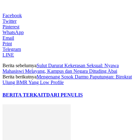
Facebook
Twitter
Pinterest
WhatsApp
Email
Print
Telegram
LINE
Berita sebelumya
Sulut Darurat Kekerasan Seksual: Nyawa
Mahasiswi Melayang, Kampus dan Negara Dituding Abai
Berita berikutnya
Mengenang Sosok Darmo Paputungan: Birokrat
Ulung BMR Yang Low Profile
BERITA TERKAIT
DARI PENULIS