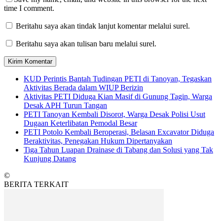
time I comment.
Beritahu saya akan tindak lanjut komentar melalui surel.
Beritahu saya akan tulisan baru melalui surel.
KUD Perintis Bantah Tudingan PETI di Tanoyan, Tegaskan
Aktivitas Berada dalam WIUP Berizin
Aktivitas PETI Diduga Kian Masif di Gunung Tagin, Warga
Desak APH Turun Tangan
PETI Tanoyan Kembali Disorot, Warga Desak Polisi Usut
Dugaan Keterlibatan Pemodal Besar
PETI Potolo Kembali Beroperasi, Belasan Excavator Diduga
Beraktivitas, Penegakan Hukum Dipertanyakan
Tiga Tahun Luapan Drainase di Tabang dan Solusi yang Tak
Kunjung Datang
©
BERITA TERKAIT