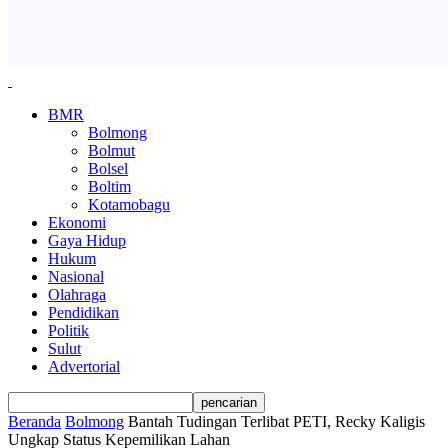
BMR
Bolmong
Bolmut
Bolsel
Boltim
Kotamobagu
Ekonomi
Gaya Hidup
Hukum
Nasional
Olahraga
Pendidikan
Politik
Sulut
Advertorial
Beranda
Bolmong
Bantah Tudingan Terlibat PETI, Recky Kaligis
Ungkap Status Kepemilikan Lahan