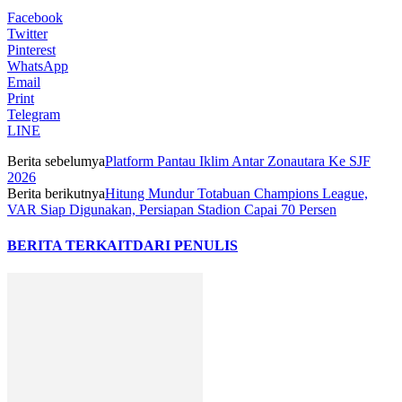
Facebook
Twitter
Pinterest
WhatsApp
Email
Print
Telegram
LINE
Berita sebelumya
Platform Pantau Iklim Antar Zonautara Ke SJF
2026
Berita berikutnya
Hitung Mundur Totabuan Champions League,
VAR Siap Digunakan, Persiapan Stadion Capai 70 Persen
BERITA TERKAIT
DARI PENULIS