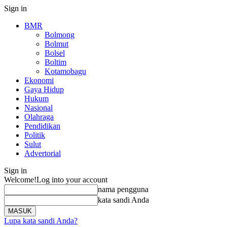
Sign in
BMR
Bolmong
Bolmut
Bolsel
Boltim
Kotamobagu
Ekonomi
Gaya Hidup
Hukum
Nasional
Olahraga
Pendidikan
Politik
Sulut
Advertorial
Sign in
Welcome!
Log into your account
nama pengguna
kata sandi Anda
Lupa kata sandi Anda?