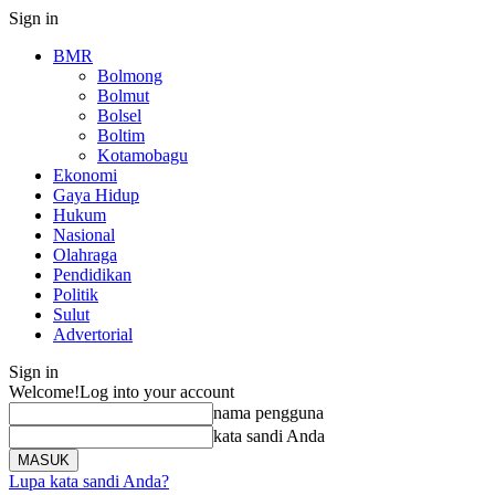
Sign in
BMR
Bolmong
Bolmut
Bolsel
Boltim
Kotamobagu
Ekonomi
Gaya Hidup
Hukum
Nasional
Olahraga
Pendidikan
Politik
Sulut
Advertorial
Sign in
Welcome!
Log into your account
nama pengguna
kata sandi Anda
Lupa kata sandi Anda?