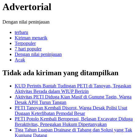
Advertorial
Dengan nilai peninjauan
terbaru
Kiriman menarik
Terpopuler
7 hari populer
Dengan nilai peninjauan
Acak
Tidak ada kiriman yang ditampilkan
KUD Perintis Bantah Tudingan PETI di Tanoyan, Tegaskan
Aktivitas Berada dalam WIUP Berizin
Aktivitas PETI Diduga Kian Masif di Gunung Tagin, Warga
Desak APH Turun Tangan
PETI Tanoyan Kembali Disorot, Warga Desak Polisi Usut
Dugaan Keterlibatan Pemodal Besar
PETI Potolo Kembali Beroperasi, Belasan Excavator Diduga
Beraktivitas, Penegakan Hukum Dipertanyakan
Tiga Tahun Luapan Drainase di Tabang dan Solusi yang Tak
Kunjung Datang