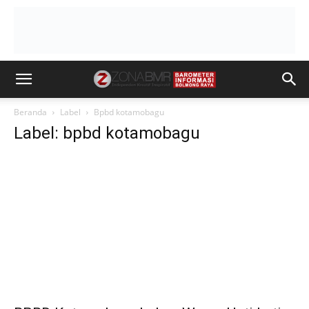
Beranda
Label
Bpbd kotamobagu
Label: bpbd kotamobagu