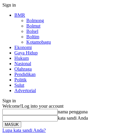
Sign in
BMR
Bolmong
Bolmut
Bolsel
Boltim
Kotamobagu
Ekonomi
Gaya Hidup
Hukum
Nasional
Olahraga
Pendidikan
Politik
Sulut
Advertorial
Sign in
Welcome!
Log into your account
nama pengguna
kata sandi Anda
Lupa kata sandi Anda?