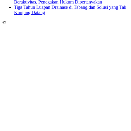
Beraktivitas, Penegakan Hukum Dipertanyakan
Tiga Tahun Luapan Drainase di Tabang dan Solusi yang Tak
Kunjung Datang
©